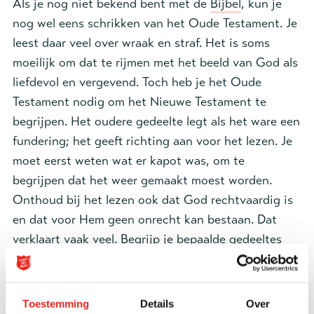
Als je nog niet bekend bent met de
Bijbel
, kun je
nog wel eens schrikken van het Oude Testament. Je
leest daar veel over wraak en straf. Het is soms
moeilijk om dat te rijmen met het beeld van God als
liefdevol en vergevend. Toch heb je het Oude
Testament nodig om het Nieuwe Testament te
begrijpen. Het oudere gedeelte legt als het ware een
fundering; het geeft richting aan voor het lezen. Je
moet eerst weten wat er kapot was, om te
begrijpen dat het weer gemaakt moest worden.
Onthoud bij het lezen ook dat God rechtvaardig is
en dat voor Hem geen onrecht kan bestaan. Dat
verklaart vaak veel. Begrijp je bepaalde gedeeltes
echt niet? Praat
er eens over met anderen of ga
eens naar een
korps
of kerk. Daar worden moeilijke
stukken vaak uitgelegd.
Toestemming
Details
Over