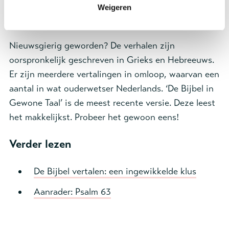
Christus als je voorbeeld. En ook hier geldt: het gaat
Weigeren
niet om de wet, maar om het geloof!
Nieuwsgierig geworden? De verhalen zijn
oorspronkelijk geschreven in Grieks en Hebreeuws.
Er zijn meerdere vertalingen in omloop, waarvan een
aantal in wat ouderwetser Nederlands. ‘De Bijbel in
Gewone Taal’ is de meest recente versie. Deze leest
het makkelijkst. Probeer het gewoon eens!
Verder lezen
De Bijbel vertalen: een ingewikkelde klus
Aanrader: Psalm 63