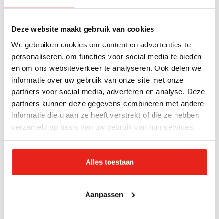
Levenslessen en uitleg over God
Deze website maakt gebruik van cookies
Het Nieuwe Testament gaat over het leven en de
We gebruiken cookies om content en advertenties te
dood van
Jezus Christus
. Dit deel bevat veel
personaliseren, om functies voor social media te bieden
levenslessen en uitleg over God. Jezus was niet
en om ons websiteverkeer te analyseren. Ook delen we
alleen Zijn Zoon, maar ook een wijs leraar, op de
informatie over uw gebruik van onze site met onze
aarde om de ware betekenis van de wetten van God
partners voor social media, adverteren en analyse. Deze
aan het licht te brengen. De relatie tussen God en
partners kunnen deze gegevens combineren met andere
mensen was in het eerste deel verstoord, maar
informatie die u aan ze heeft verstrekt of die ze hebben
verzameld op basis van uw gebruik van hun services.
wordt in het tweede deel gerepareerd door Jezus. En
alle voorspellingen uit dat eerste deel komen uit in
het tweede deel.
Alles toestaan
Houd in gedachten dat het Nieuwe Testamtent als
het ware de vervulling is van het Oude Testament.
Aanpassen
Je mag dus leven naar het tweede deel, met Jezus