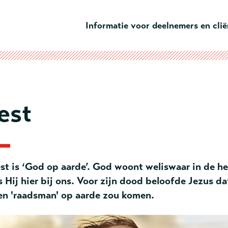
Ga naar hoofdinhoud
Informatie voor deelnemers en cli
est
st is ‘God op aarde’. God woont weliswaar in de h
is Hij hier bij ons. Voor zijn dood beloofde Jezus da
 en 'raadsman' op aarde zou komen.