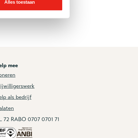
Alles toestaan
 overlijden van
j kan God
elp mee
oneren
ijwilligerswerk
lp als bedrijf
alaten
L 72 RABO 0707 0701 71