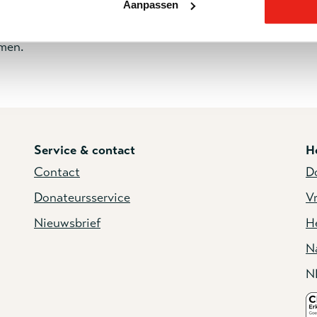
Aanpassen
lf. De
Bijbel
zegt dat God de Heilige Geest stuurde na het
 was bij ons, maar de Heilige Geest is ‘in’ ons. Dichterbi
omen.
Service & contact
H
Contact
D
Donateursservice
Vr
Nieuwsbrief
He
N
N