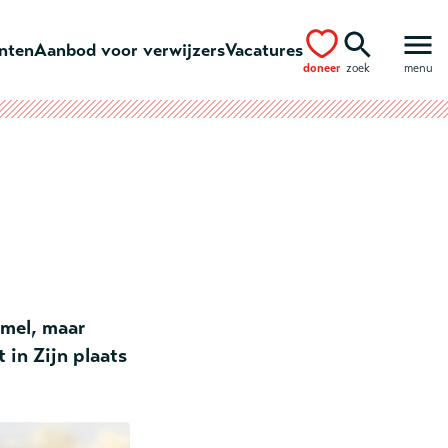
ënten
Aanbod voor verwijzers
Vacatures
doneer
zoek
menu
emel, maar
t in Zijn plaats