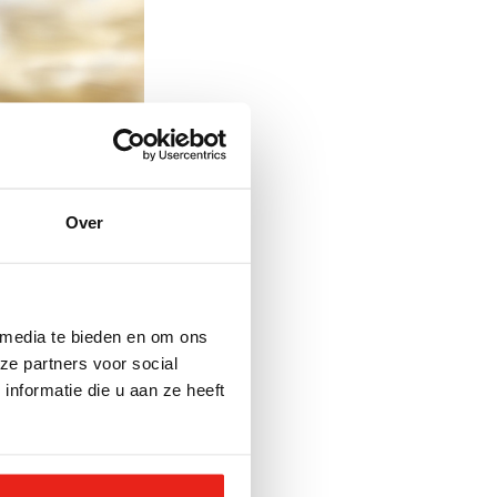
Over
 media te bieden en om ons
ereld waait,
ze partners voor social
an kinderstemmen
nformatie die u aan ze heeft
eral bij.
lijke kracht’. De