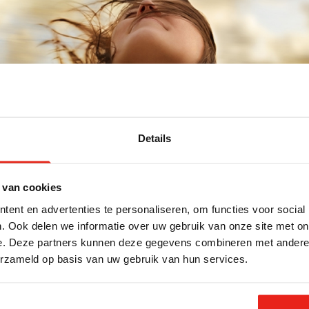
Details
 van cookies
ent en advertenties te personaliseren, om functies voor social
oor te stellen als een warme wind. Een wind die door de w
. Ook delen we informatie over uw gebruik van onze site met on
r het koud is, zuurstof geeft, waarin je soms flarden v
e. Deze partners kunnen deze gegevens combineren met andere i
erzameld op basis van uw gebruik van hun services.
n ademtocht. Die ademtocht gaat door alles heen en kan ov
’ betekent hier dus absoluut geen ‘spook’ of ‘bovennatuur