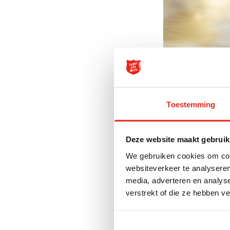
Toestemming
Deze website maakt gebruik
We gebruiken cookies om cont
Probeer het je v
websiteverkeer te analyseren
warmte geeft waa
media, adverteren en analys
verstrekt of die ze hebben v
hoort. Het is ee
Het woord ‘geest