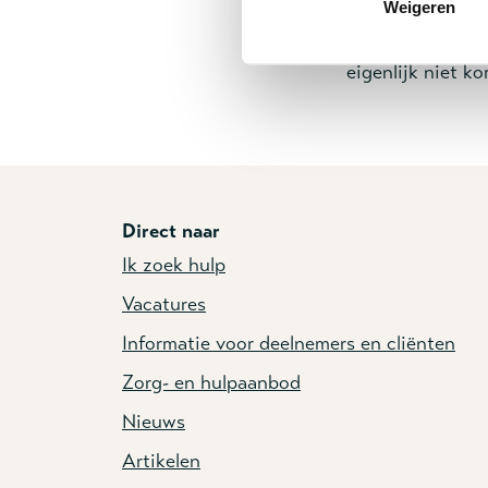
Weigeren
Geest is
God
ze
het
Jezus
. Jezus
eigenlijk niet k
Direct naar
Ik zoek hulp
Vacatures
Informatie voor deelnemers en cliënten
Zorg- en hulpaanbod
Nieuws
Artikelen