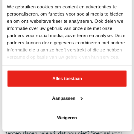
Sporten is niet alleen goed voor de gezondheid, het
We gebruiken cookies om content en advertenties te
is ook een hele goede manier om met anderen in
personaliseren, om functies voor social media te bieden
contact te komen. Door kinderen en jongeren in de
en om ons websiteverkeer te analyseren. Ook delen we
wijk op te zoeken en samen met hen te sporten
informatie over uw gebruik van onze site met onze
helpen we hen om nieuwe vriendschappen te sluiten
partners voor social media, adverteren en analyse. Deze
en groeit er verbinding met onze jeugdwerkers.
partners kunnen deze gegevens combineren met andere
informatie die u aan ze heeft verstrekt of die ze hebben
Vanuit deze relaties gaan we al spelend en sportend
verzameld op basis van uw gebruik van hun services.
op weg met kinderen en jongeren, bouwen we aan
vertrouwen, aan respect voor elkaar en creëren we
ruimte voor gesprekken over geloof en zingeving in
Alles toestaan
relatie tot hun eigen situaties en hun eigen vragen
m.b.t. dagelijkse leven in onze samenleving.
Aanpassen
Jeugd- en tienervakanties
Samen avonturen beleven in het bos, spelletjes
Weigeren
doen, knutselen, plezier maken en ‘s nachts in
tenten slapen, wie wil dat nou niet? Speciaal voor