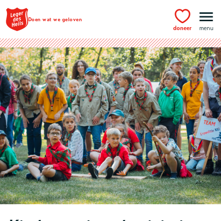
Ga naar hoofdinhoud
Doen wat we geloven
doneer
menu