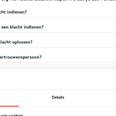
cht indienen?
 een klacht indienen?
klacht oplossen?
tvertrouwenspersoon?
geling
n over de klachtenregeling? De volledige klachtenregeling
Details
ling Leger des
- KLACHTENREGELING voor Deelnemer
versie 1 aug 2024
 van cookies