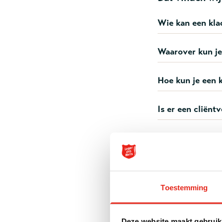
Wie kan een kla
Waarover kun je
Hoe kun je een 
Is er een cliën
Klachtenre
Wil je meer wete
downloaden.
Toestemming
Klachtenrege
Heils W&G
Deze website maakt gebruik