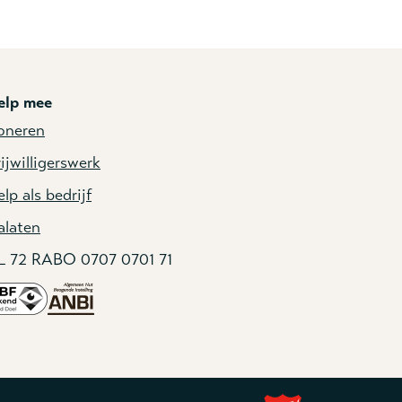
elp mee
oneren
ijwilligerswerk
lp als bedrijf
alaten
L 72 RABO 0707 0701 71