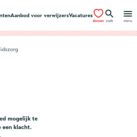
ënten
Aanbod voor verwijzers
Vacatures
doneer
zoek
menu
idszorg
ed mogelijk te
 een klacht.
.