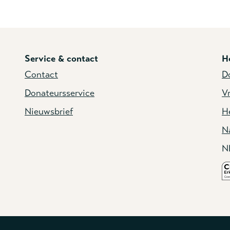
Service & contact
H
Contact
D
Donateursservice
Vr
Nieuwsbrief
He
N
N