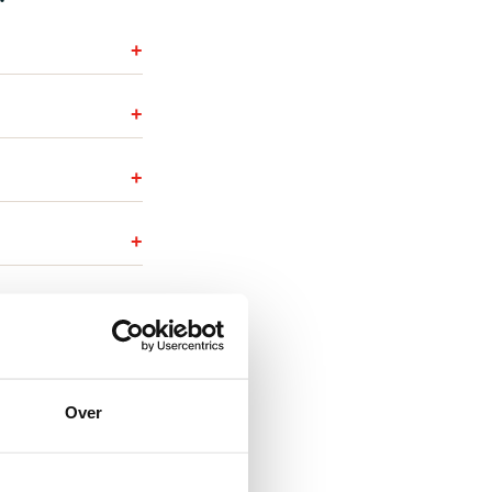
 kun je hier
Over
s LdH WG
(pdf)