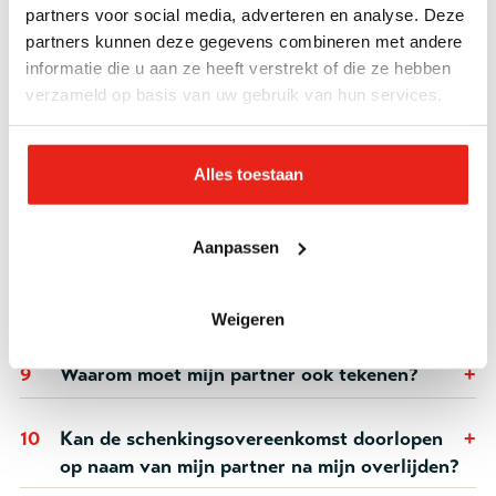
partners voor social media, adverteren en analyse. Deze
5
Is er ook een papieren versie van de
partners kunnen deze gegevens combineren met andere
overeenkomst beschikbaar?
informatie die u aan ze heeft verstrekt of die ze hebben
verzameld op basis van uw gebruik van hun services.
6
Hoe lang duurt het verwerken van mijn
schenkingsovereenkomst?
Alles toestaan
7
Kan ik mijn periodieke schenking tussentijds
opzeggen?
Aanpassen
8
Kan ik mijn periodieke schenking verlengen?
Weigeren
9
Waarom moet mijn partner ook tekenen?
10
Kan de schenkingsovereenkomst doorlopen
op naam van mijn partner na mijn overlijden?