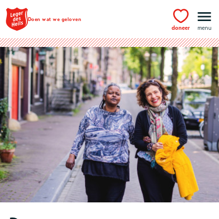
Ga naar hoofdinhoud
Doen wat we geloven
doneer
menu