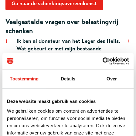
Ga naar de schenkingsovereenkomst
Veelgestelde vragen over belastingvrij
schenken
1
Ik ben al donateur van het Leger des Heils.
Wat gebeurt er met mijn bestaande
donateurschap?
2
Kan ik op ieder moment in het jaar starten
Toestemming
Details
Over
met periodiek schenken?
3
Kan ik ook in meerdere termijnen betalen?
Deze website maakt gebruik van cookies
We gebruiken cookies om content en advertenties te
personaliseren, om functies voor social media te bieden
4
Kan ik ook een periodieke schenking afsluiten
en om ons websiteverkeer te analyseren. Ook delen we
zonder het Leger des Heils te machtigen?
informatie over uw gebruik van onze site met onze