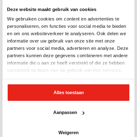
Deze website maakt gebruik van cookies
Meer zelfredzaamheid
We gebruiken cookies om content en advertenties te
personaliseren, om functies voor social media te bieden
Stefan: “Sommigen tillen al zwaar aan het woord
en om ons websiteverkeer te analyseren. Ook delen we
‘vegetarisch’. Daarom leggen we er niet altijd de
informatie over uw gebruik van onze site met onze
nadruk op, waardoor ze soms niet eens weten dát
partners voor social media, adverteren en analyse. Deze
ze vegetarisch eten.”
partners kunnen deze gegevens combineren met andere
De vleesdiscussie verloopt niet altijd even
informatie die u aan ze heeft verstrekt of die ze hebben
constructief, maar mooie gesprekken voeren de
verzameld op basis van uw gebruik van hun services.
boventoon, zegt Rebecca. “Over de aarde,
dierenwelzijn, gezondheid. Daarbij halen we lekkere
Alles toestaan
alternatieven in huis om zo te laten zien dat je ook
zonder vlees lekker kunt eten, zoals vegetarische
Aanpassen
broodjes hamburger of shoarma. Gooit men de kont
tegen de krib, dan stimuleren wij de deelnemers om
zelf te koken. Dat leidt weer tot meer
Weigeren