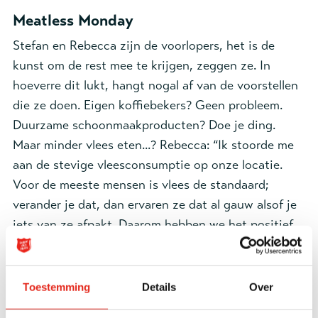
Meatless Monday
Stefan en Rebecca zijn de voorlopers, het is de
kunst om de rest mee te krijgen, zeggen ze. In
hoeverre dit lukt, hangt nogal af van de voorstellen
die ze doen. Eigen koffiebekers? Geen probleem.
Duurzame schoonmaakproducten? Doe je ding.
Maar minder vlees eten...? Rebecca: “Ik stoorde me
aan de stevige vleesconsumptie op onze locatie.
Voor de meeste mensen is vlees de standaard;
verander je dat, dan ervaren ze dat al gauw alsof je
iets van ze afpakt. Daarom hebben we het positief
en behapbaar ingestoken, met Meatless Monday.”
Toestemming
Details
Over
Duurzaamheid
De Milieuthermometer Zorg