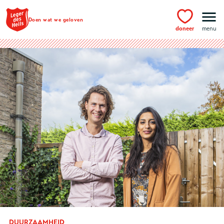
Ga naar hoofdinhoud
Doen wat we geloven
doneer
menu
DUURZAAMHEID