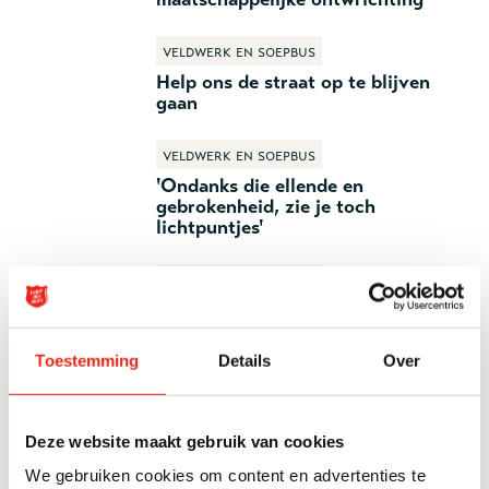
Veldwerk en soepbus
Help ons de straat op te blijven
gaan
Veldwerk en soepbus
'Ondanks die ellende en
gebrokenheid, zie je toch
lichtpuntjes'
Veldwerk en soepbus
Met veldwerk op zoek naar
buitenslapers: 'We zoeken de grens
op'
Toestemming
Details
Over
Veldwerk en soepbus
‘Ik sliep in wc-hokjes van
Deze website maakt gebruik van cookies
bouwterreinen’
We gebruiken cookies om content en advertenties te