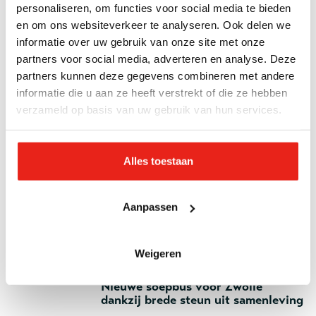
personaliseren, om functies voor social media te bieden
Veldwerk en soepbus
en om ons websiteverkeer te analyseren. Ook delen we
Sokken of een indicatie
informatie over uw gebruik van onze site met onze
partners voor social media, adverteren en analyse. Deze
Veldwerk en soepbus
partners kunnen deze gegevens combineren met andere
Veldwerkers op huisbezoek bij
informatie die u aan ze heeft verstrekt of die ze hebben
buitenslapers: "Ben je thuis?"
verzameld op basis van uw gebruik van hun services.
Veldwerk en soepbus
Veldwerk deelt wc-papier uit op
Alles toestaan
straat: “Dat noemen wij het witte
goud”
Aanpassen
Veldwerk en soepbus
De kracht van een kop soep
Weigeren
23 december 2022
Nieuws
Nieuwe soepbus voor Zwolle
dankzij brede steun uit samenleving