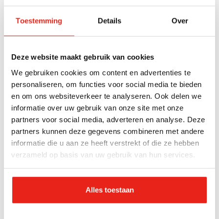
Luister de podcast
Toestemming
Details
Over
Hier staat ingevoegde content uit een sociaal
media netwerk. Om deze content te zien, hebben
we je akkoord nodig voor marketing cookies.
Deze website maakt gebruik van cookies
Klik hier om toestemming te geven.
We gebruiken cookies om content en advertenties te
personaliseren, om functies voor social media te bieden
en om ons websiteverkeer te analyseren. Ook delen we
Meer Leger des Heils podcasts?
informatie over uw gebruik van onze site met onze
Heb je altijd al willen weten hoe het werk van het
partners voor social media, adverteren en analyse. Deze
partners kunnen deze gegevens combineren met andere
Leger des Heils eruit ziet? In de podcastserie 'Hoe
informatie die u aan ze heeft verstrekt of die ze hebben
was je dag?' krijg je een uniek kijkje achter de
verzameld op basis van uw gebruik van hun services.
schermen. Medewerkers nemen je mee tijdens hun
werk en geven een bijzonder inkijkje op de locaties
waar ze werken.
Alles toestaan
Luister 'Hoe was je dag?'