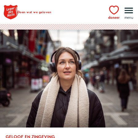
Ga naar hoofdinhoud
Doen wat we geloven
doneer
menu
GELOOF EN ZINGEVING