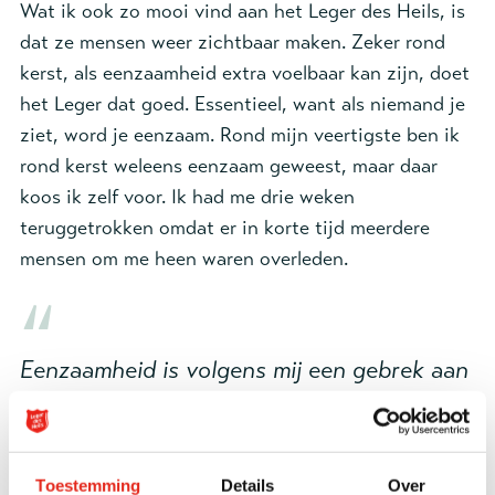
Wat ik ook zo mooi vind aan het Leger des Heils, is
dat ze mensen weer zichtbaar maken. Zeker rond
kerst, als eenzaamheid extra voelbaar kan zijn, doet
het Leger dat goed. Essentieel, want als niemand je
ziet, word je eenzaam. Rond mijn veertigste ben ik
rond kerst weleens eenzaam geweest, maar daar
koos ik zelf voor. Ik had me drie weken
teruggetrokken omdat er in korte tijd meerdere
mensen om me heen waren overleden.
Eenzaamheid is volgens mij een gebrek aan
connectie, met anderen of jezelf.
Dat zie ik ook in die rare artiestenwereld waarin ik
Toestemming
Details
Over