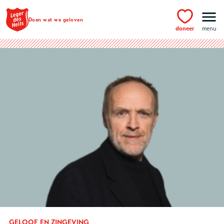
Ga naar hoofdinhoud
Doen wat we geloven
doneer
menu
GELOOF EN ZINGEVING