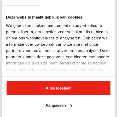
me begeef; dat mensen hun imago worden en de
connectie met zichzelf kwijt zijn. Of ze gaan voor
instant succes, wat meestal maar van korte duur is.
Deze website maakt gebruik van cookies
Dan ligt eenzaamheid op de loer en raak je –
We gebruiken cookies om content en advertenties te
letterlijk – losgezongen van jezelf.
personaliseren, om functies voor social media te bieden
en om ons websiteverkeer te analyseren. Ook delen we
informatie over uw gebruik van onze site met onze
Als ik vroeger m’n sleutels kwijt was, zei m’n moeder
partners voor social media, adverteren en analyse. Deze
altijd: ‘Ga terug naar waar je ze voor het laatst hebt
partners kunnen deze gegevens combineren met andere
gezien.’ Dat doe ik nog steeds als het in mijn hoofd
informatie die u aan ze heeft verstrekt of die ze hebben
even niet zo helder is. Dan ga ik terug naar waar ik
verzameld op basis van uw gebruik van hun services.
mogelijk een afslag heb gemist. Dat geldt ook voor
eenzaamheid. Maar die weg terugvinden, is in deze
Alles toestaan
tijd niet makkelijk. Mensen leven langs elkaar heen.
Zeker sinds corona ligt eenzaamheid op de loer. Er
is geen groter verhaal om op terug te vallen.
Aanpassen