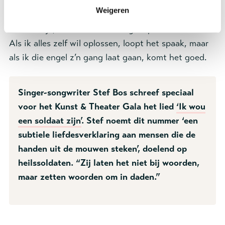
Wat dat betreft heb ik geluk: ik heb nog altijd het
Weigeren
idee dat ik gedragen word. Misschien maak ik het
mezelf wijs, maar er zit een engel op m’n schouder.
Als ik alles zelf wil oplossen, loopt het spaak, maar
als ik die engel z’n gang laat gaan, komt het goed.
Singer-songwriter Stef Bos schreef speciaal
voor het Kunst & Theater Gala het lied
‘Ik wou
een soldaat zijn’
. Stef noemt dit nummer ‘een
subtiele liefdesverklaring aan mensen die de
handen uit de mouwen steken’, doelend op
heilssoldaten. “Zij laten het niet bij woorden,
maar zetten woorden om in daden.”