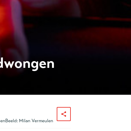
edwongen
gen
Beeld:
Milan Vermeulen