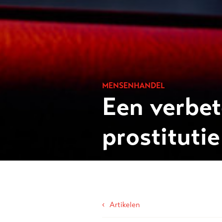
MENSENHANDEL
Een verbe
prostitutie
‹
Artikelen