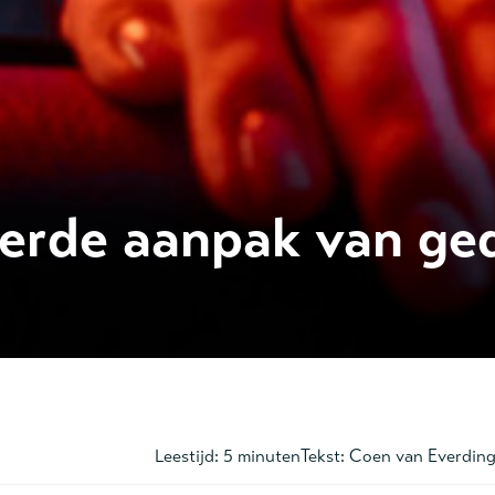
terde aanpak van g
Leestijd:
5 minuten
Tekst:
Coen van Everdin