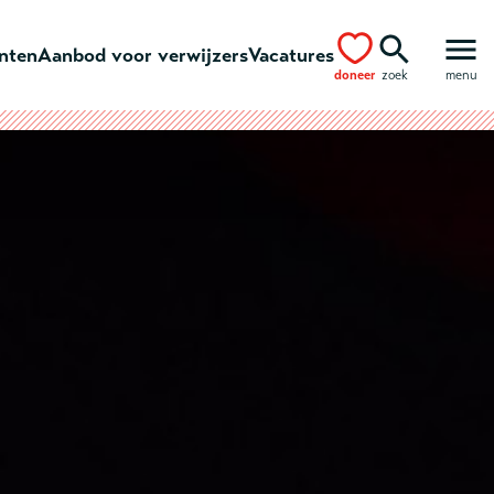
ënten
Aanbod voor verwijzers
Vacatures
doneer
zoek
menu