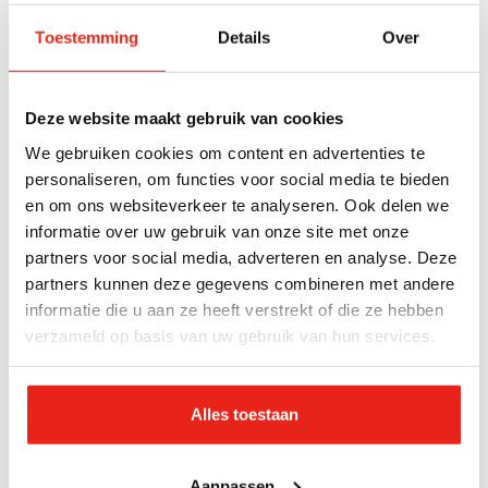
Toestemming
Details
Over
Opvang vluchtelingen Rotterdam
Peter de Krom
Weken worden maanden
Deze website maakt gebruik van cookies
In Kiev heroveren de Oekraïners al vrij snel terrein.
We gebruiken cookies om content en advertenties te
Vanuit de hele wereld wordt steun geboden en de
personaliseren, om functies voor social media te bieden
strijd woedt voort. Weken worden maanden en
en om ons websiteverkeer te analyseren. Ook delen we
informatie over uw gebruik van onze site met onze
Oekraïne wint meer en meer terrein in het Oosten
partners voor social media, adverteren en analyse. Deze
en Zuiden van het land. In Nederland bereidt men
partners kunnen deze gegevens combineren met andere
zich voor op het inrichten van ‘grote
informatie die u aan ze heeft verstrekt of die ze hebben
opvanglocaties’ voor Oekraïners. Tienduizenden
verzameld op basis van uw gebruik van hun services.
vluchtelingen worden opgevangen op diverse
locaties in Nederland. Daarbij worden gebouwen
Alles toestaan
gereedgemaakt, maar ook bijvoorbeeld hotels en
cruiseschepen ingezet als tijdelijke verblijfplaats.
Aanpassen