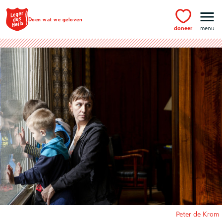
Ga naar hoofdinhoud
Doen wat we geloven
doneer
menu
Peter de Krom