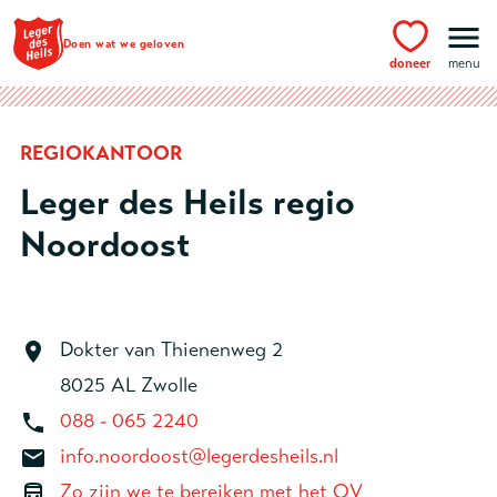
Ga naar hoofdinhoud
Doen wat we geloven
doneer
menu
REGIOKANTOOR
Leger des Heils regio
Noordoost
Dokter van Thienenweg 2
8025 AL Zwolle
088 - 065 2240
info.noordoost@legerdesheils.nl
Zo zijn we te bereiken met het OV