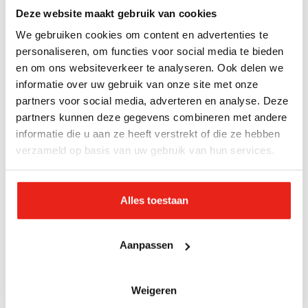
(SRoI)
Deze website maakt gebruik van cookies
We gebruiken cookies om content en advertenties te
Heb je een dringende hulpvraag?
personaliseren, om functies voor social media te bieden
Heb je buiten kantoortijden een dringende
en om ons websiteverkeer te analyseren. Ook delen we
informatie over uw gebruik van onze site met onze
hulpvraag?
partners voor social media, adverteren en analyse. Deze
■ Neem rechtstreeks contact op met één van onze
partners kunnen deze gegevens combineren met andere
zorglocaties:
Alle adressen (legerdesheils.nl)
informatie die u aan ze heeft verstrekt of die ze hebben
verzameld op basis van uw gebruik van hun services.
Heb je een andere / algemene vraag?
■ Bel dan met: 088 - 065 2240 Bereikbaar tijdens
Alles toestaan
kantooruren.
■ of mail naar:
info.noordoost@legerdesheils.nl
Aanpassen
Weigeren