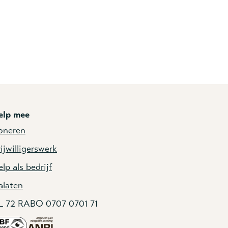
elp mee
oneren
ijwilligerswerk
lp als bedrijf
alaten
L 72 RABO 0707 0701 71