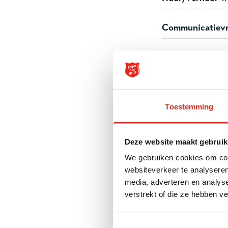
Communicatievr
Sponsoring, gif
Heb je een
Toestemming
Heb je buiten k
■ Neem rechtstr
(legerdesheils.nl
Deze website maakt gebruik
We gebruiken cookies om cont
websiteverkeer te analyseren
Heb je een
media, adverteren en analys
verstrekt of die ze hebben v
■ Bel dan met: 0
■ of mail naar:
i