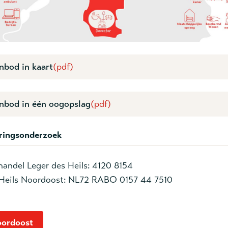
nbod in kaart
(pdf)
nbod in één oogopslag
(pdf)
ringsonderzoek
andel Leger des Heils: 4120 8154
 Heils Noordoost: NL72 RABO 0157 44 7510
oordoost