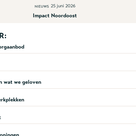
25 juni 2026
Nieuws
Impact Noordoost
R:
zorgaanbod
n wat we geloven
erkplekken
k
oningen