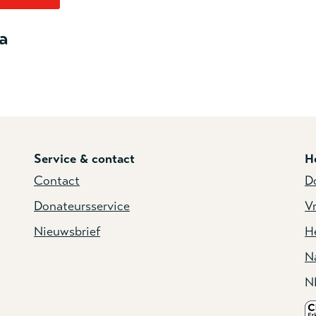
a
Service & contact
H
Contact
D
Donateursservice
Vr
Nieuwsbrief
He
N
N