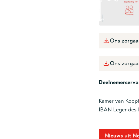
Ons zorgaa
Ons zorgaa
Deelnemerserva
Kamer van Kooph
IBAN Leger des
Nieuws uit N