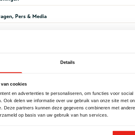
agen, Pers & Media
ten, Social Return on Investment (SRoI)
 dringende hulpvraag?
Details
antoortijden een dringende hulpvraag?
eeks contact op met één van onze zorglocaties:
Alle adr
)
 van cookies
ent en advertenties te personaliseren, om functies voor social
. Ook delen we informatie over uw gebruik van onze site met on
 andere / algemene vraag?
e. Deze partners kunnen deze gegevens combineren met andere i
erzameld op basis van uw gebruik van hun services.
88 - 065 2240 Bereikbaar tijdens kantooruren.
nfo.noordoost@legerdesheils.nl