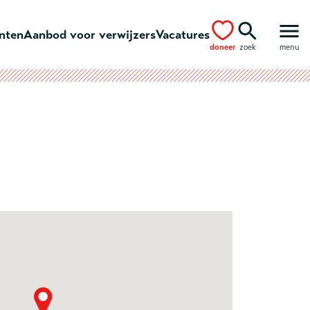
ënten
Aanbod voor verwijzers
Vacatures
doneer
zoek
menu