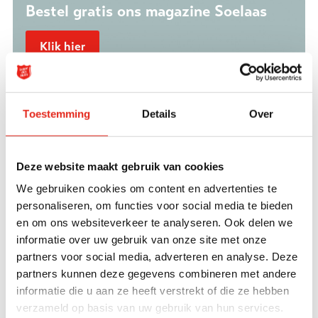
Bestel gratis ons magazine Soelaas
Klik hier
Dit is niet wie papa is
Toestemming
Details
Over
"Dat was het natuurlijk niet echt", vult Wilchert aan.
"Ik was zwaar psychotisch, gewoon totaal de weg
kwijt.” Hoewel verschillende mensen in hun
Deze website maakt gebruik van cookies
omgeving de daad van Wilchert afkeurden, heeft
We gebruiken cookies om content en advertenties te
Maud hem dat geen seconde kwalijk genomen. “Ik
personaliseren, om functies voor social media te bieden
en om ons websiteverkeer te analyseren. Ook delen we
dacht alleen maar: papa is ziek. Dit is niet wie hij
informatie over uw gebruik van onze site met onze
echt is. Als iemand een been breekt, laat je hem ook
partners voor social media, adverteren en analyse. Deze
niet aan z’n lot over, dus bij dit ook niet.” Maud
partners kunnen deze gegevens combineren met andere
zette een zoekactie via social media op. Dat was
informatie die u aan ze heeft verstrekt of die ze hebben
toen iets nieuws en kreeg enorme bekendheid. Het
verzameld op basis van uw gebruik van hun services.