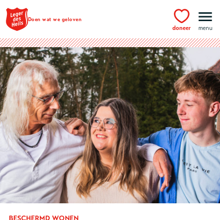
Ga naar hoofdinhoud
Doen wat we geloven
doneer
menu
BESCHERMD WONEN