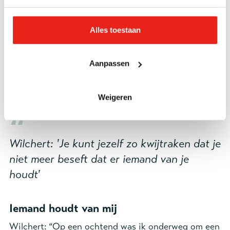
was een zware tijd en Maud was nog minderjarig,
maar ze bleef zichzelf voorhouden dat iemand het
Alles toestaan
moest doen, dat haar vader het anders niet zou
overleven. “Maar elke keer als ik las dat er een
overleden persoon was gevonden, was ik bang dat
Aanpassen
hij het was.” Op een dag belde de politie dat
Wilchert gevonden was.
Weigeren
Wilchert: 'Je kunt jezelf zo kwijtraken dat je
niet meer beseft dat er iemand van je
houdt'
Iemand houdt van mij
Wilchert: “Op een ochtend was ik onderweg om een