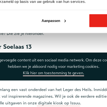
erzameld op basis van uw gebruik van hun services.
tijdschrift direct lezen
Aanpassen
 kiosk kun je alle edities van Soelaas doorbladeren. Ben j
ie? Die zie je hieronder.
r Soelaas 13
ngevoegde content uit een sociaal media netwerk. Om deze con
hebben we je akkoord nodig voor marketing cookies.
Klik hier om toestemming te geven.
renlang een vast onderdeel van het Leger des Heils. Inmid
vol inspirerende magazines. Wil je ook de eerdere editie
alle uitgaven in onze
digitale kiosk op Issuu
.