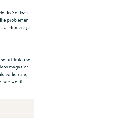
ld. In Soelaas
ijke problemen
ap. Hier zie je
etse uitdrukking
oelaas magazine
ls verlichting
e hoe we dit