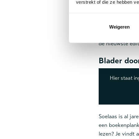
verstrekt of die ze hebben v
Het gratis 
Weigeren
In onze digitale
de nieuwste edit
Blader doo
Hier staat i
Soelaas is al ja
een boekenplank 
lezen? Je vindt 