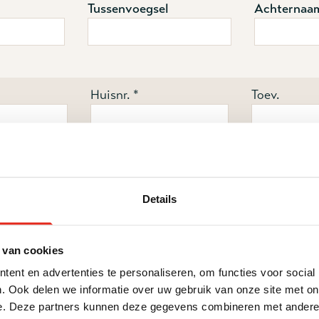
Tussenvoegsel
Achternaa
Huisnr. *
Toev.
Details
as alleen eenmalig ontvangen.
 van cookies
aanvragen van dit gratis magazine ga ik ermee akkoord d
per e-mail informeert over haar werk.
ent en advertenties te personaliseren, om functies voor social
. Ook delen we informatie over uw gebruik van onze site met on
e. Deze partners kunnen deze gegevens combineren met andere i