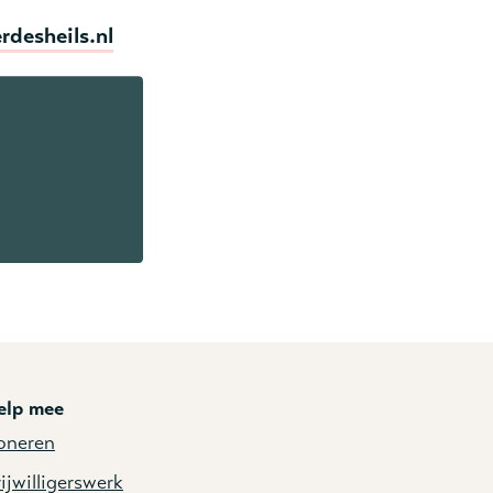
rdesheils.nl
elp mee
oneren
ijwilligerswerk