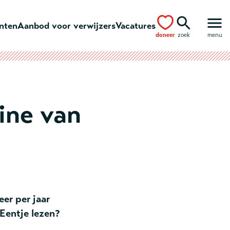
ënten
Aanbod voor verwijzers
Vacatures
doneer
zoek
menu
ine van
eer per jaar
 Eentje lezen?