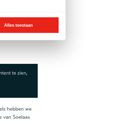
Alles toestaan
e benieuwd naar
tent te zien,
dels hebben we
s van Soelaas