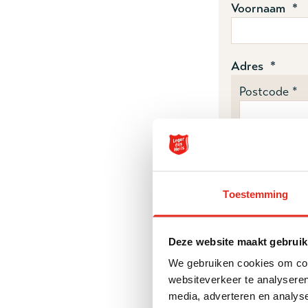
Voornaam *
Adres *
Postcode *
E-mailadres *
Toestemming
Ik wil Soela
Deze website maakt gebruik
Ja, met het 
des Heils mij 
We gebruiken cookies om cont
websiteverkeer te analyseren
media, adverteren en analys