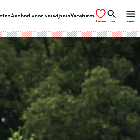
ënten
Aanbod voor verwijzers
Vacatures
doneer
zoek
menu