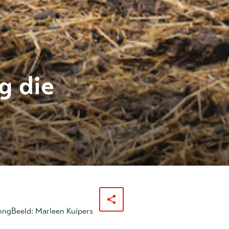
g die
Jong
Beeld:
Marleen Kuipers