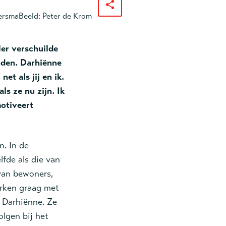
ersma
Beeld:
Peter de Krom
ler verschuilde
nden. Darhiënne
et als jij en ik.
s ze nu zijn. Ik
motiveert
. In de
fde als die van
 van bewoners,
rken graag met
t Darhiënne. Ze
olgen bij het