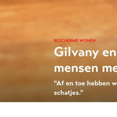
BESCHERMD WONEN
Gilvany en
mensen met
"Af en toe hebben we
schatjes."