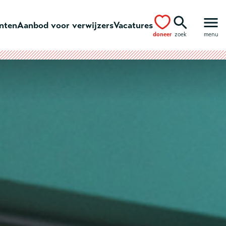
ënten
Aanbod voor verwijzers
Vacatures
doneer
zoek
menu