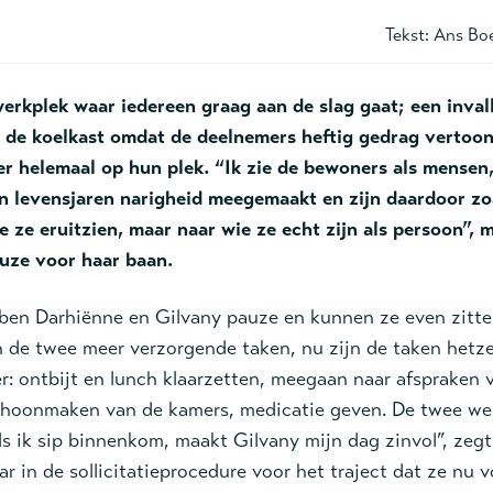
Tekst:
Ans Bo
werkplek waar iedereen graag aan de slag gaat; een inval
r de koelkast omdat de deelnemers heftig gedrag vertoo
er helemaal op hun plek. “Ik zie de bewoners als mensen, n
 levensjaren narigheid meegemaakt en zijn daardoor zoal
oe ze eruitzien, maar naar wie ze echt zijn als persoon”, 
uze voor haar baan.
ben Darhiënne en Gilvany pauze en kunnen ze even zitten
 de twee meer verzorgende taken, nu zijn de taken hetzel
r: ontbijt en lunch klaarzetten, meegaan naar afspraken
schoonmaken van de kamers, medicatie geven. De twee we
ls ik sip binnenkom, maakt Gilvany mijn dag zinvol”, zeg
r in de sollicitatieprocedure voor het traject dat ze nu v