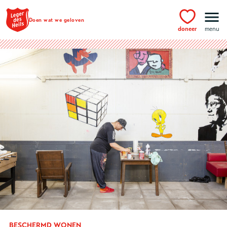
Ga naar hoofdinhoud
Doen wat we geloven
doneer
menu
BESCHERMD WONEN