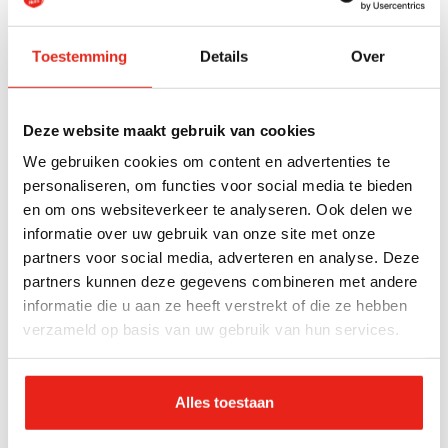
is altijd iets te doen. Zoals Adriaan, die in het
atelier aan zijn kleurrijke kunstproject werkt en
Toestemming
Details
Over
anderen inspireert om creatief aan de slag te
gaan.
Deze website maakt gebruik van cookies
We gebruiken cookies om content en advertenties te
personaliseren, om functies voor social media te bieden
en om ons websiteverkeer te analyseren. Ook delen we
informatie over uw gebruik van onze site met onze
partners voor social media, adverteren en analyse. Deze
partners kunnen deze gegevens combineren met andere
informatie die u aan ze heeft verstrekt of die ze hebben
Wil je werken bij Domus+ Veldwijk?
verzameld op basis van uw gebruik van hun services.
Bekijk hier de vacatures
Alles toestaan