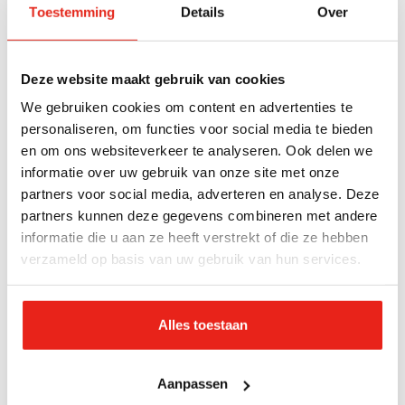
Mensen die voor dit project in aanmerking komen,
Toestemming
Details
Over
zijn dak- en thuisloos geraakt door uiteenlopende
redenen. De deelnemers verblijven eerst in de
maatschappelijke opvang en hebben daar al een
Deze website maakt gebruik van cookies
traject doorlopen. Ze zijn in staat om zelfstandig te
We gebruiken cookies om content en advertenties te
personaliseren, om functies voor social media te bieden
wonen met begeleiding. Er komt wekelijks
en om ons websiteverkeer te analyseren. Ook delen we
begeleiding op geplande en ongeplande tijden. Na
informatie over uw gebruik van onze site met onze
een traject van gemiddeld anderhalf jaar kan de
partners voor social media, adverteren en analyse. Deze
deelnemer doorstromen naar zelfstandige
partners kunnen deze gegevens combineren met andere
woonruimte.
informatie die u aan ze heeft verstrekt of die ze hebben
verzameld op basis van uw gebruik van hun services.
Alles toestaan
Aanpassen