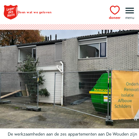
Ga naar hoofdinhoud
Doen wat we geloven
doneer
menu
De werkzaamheden aan de zes appartementen aan De Wouden zijn