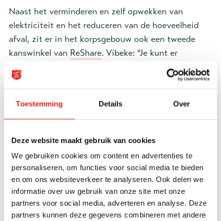
Naast het verminderen en zelf opwekken van
elektriciteit en het reduceren van de hoeveelheid
afval, zit er in het korpsgebouw ook een tweede
kanswinkel van
ReShare
. Vibeke: “Je kunt er
tweedehands kleding kopen. Daar wordt veel
gebruik van gemaakt, zowel door mensen met een
kleine beurs als door mensen die duurzaam willen
Toestemming
Details
Over
leven.”
Energiecoach
Deze website maakt gebruik van cookies
Ontdekken waar en hoe je energie kunt besparen, is
We gebruiken cookies om content en advertenties te
soms best lastig. Korps Zeist had geluk. Vibeke:
personaliseren, om functies voor social media te bieden
“Een van onze heilssoldaten, Cor Nieuwenhuijse,
en om ons websiteverkeer te analyseren. Ook delen we
informatie over uw gebruik van onze site met onze
volgde de opleiding tot energiecoach. Cor is het
partners voor social media, adverteren en analyse. Deze
hele gebouw doorgelopen en heeft advies gegeven.
partners kunnen deze gegevens combineren met andere
Daarnaast geeft hij in ons gebouw lezingen over