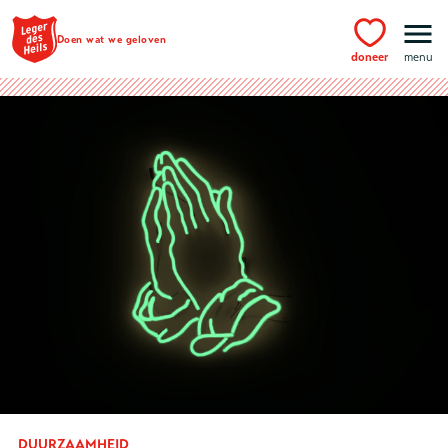
Ga naar hoofdinhoud
Doen wat we geloven
doneer
menu
DUURZAAMHEID