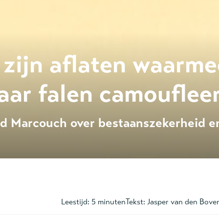
 zijn aflaten waarme
aar falen camoufleer
 Marcouch over bestaanszekerheid en
Leestijd:
5 minuten
Tekst:
Jasper van den Bov