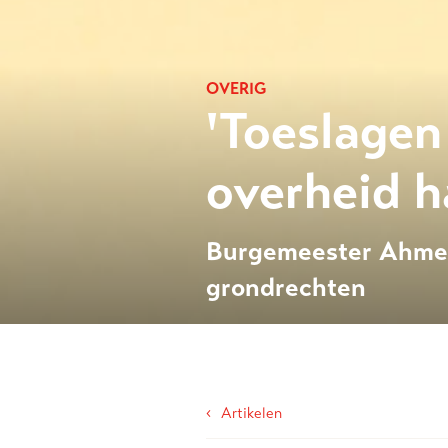
OVERIG
'Toeslagen
overheid h
Burgemeester Ahmed
grondrechten
‹
Artikelen