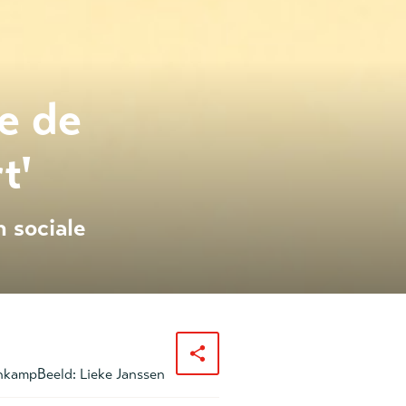
e de
t'
 sociale
enkamp
Beeld:
Lieke Janssen