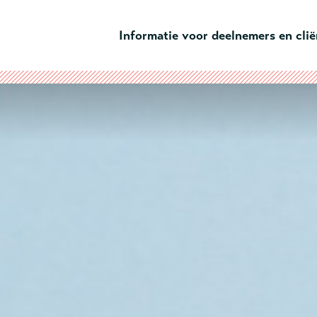
Ga naar hoofdinhoud
Informatie voor deelnemers en cli