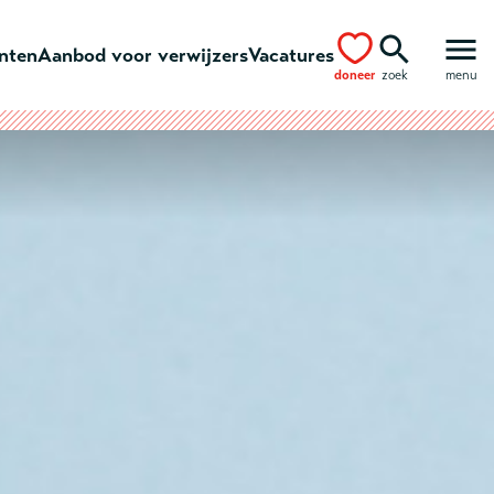
ënten
Aanbod voor verwijzers
Vacatures
doneer
zoek
menu