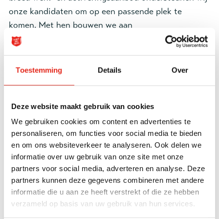
onze kandidaten om op een passende plek te
komen. Met hen bouwen we aan
toekomstperspectief. Door in te zetten op werk
verkrijgt een kandidaat eigenwaarde en bouwen ze
het vertrouwen op waarmee ze weer mee kunnen
Toestemming
Details
Over
doen in de samenleving.
Deze website maakt gebruik van cookies
Meer informatie
We gebruiken cookies om content en advertenties te
personaliseren, om functies voor social media te bieden
en om ons websiteverkeer te analyseren. Ook delen we
Ons aanbod
informatie over uw gebruik van onze site met onze
Onze leer/werkbedrijven zijn beschutte
partners voor social media, adverteren en analyse. Deze
partners kunnen deze gegevens combineren met andere
werkomgevingen waarin het echte bedrijfsleven
informatie die u aan ze heeft verstrekt of die ze hebben
zoveel mogelijk wordt gesimuleerd. Het opdoen van
verzameld op basis van uw gebruik van hun services.
een werkritme, het aanleren van