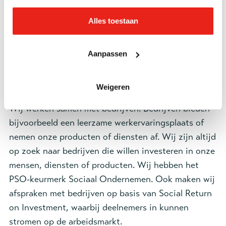
arbeidsvaardigheden en het leren van een vak zijn
belangrijke uitgangspunten.
Alles toestaan
Aanpassen
Alle leer-werkplekken
Weigeren
Samenwerken met bedrijven
Wij werken samen met bedrijven. Bedrijven bieden
bijvoorbeeld een leerzame werkervaringsplaats of
nemen onze producten of diensten af. Wij zijn altijd
op zoek naar bedrijven die willen investeren in onze
mensen, diensten of producten. Wij hebben het
PSO-keurmerk Sociaal Ondernemen. Ook maken wij
afspraken met bedrijven op basis van Social Return
on Investment, waarbij deelnemers in kunnen
stromen op de arbeidsmarkt.