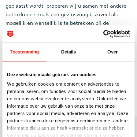
geplaatst wordt, proberen wij u samen met andere
betrokkenen zoals een gezinsvoogd, zoveel als
mogelijk en wenselijk is te betrekken bij de
plaatsing. Voorafgaand en tijdens de plaatsing
zullen we geregeld contact met u onderhouden en u
door middel van evaluatiebesprekingen op de
Toestemming
Details
Over
hoogte houden van de ontwikkeling van uw kind.
Bij de start van een plaatsing ontvangen ouders een
Deze website maakt gebruik van cookies
informatiefolder. Heeft u toch nog vragen dan kunt
We gebruiken cookies om content en advertenties te
u contact opnemen met uw contactpersoon.
personaliseren, om functies voor social media te bieden
en om ons websiteverkeer te analyseren. Ook delen we
informatie over uw gebruik van onze site met onze
partners voor social media, adverteren en analyse. Deze
partners kunnen deze gegevens combineren met andere
informatie die u aan ze heeft verstrekt of die ze hebben
Direct naar
Service & contact
verzameld op basis van uw gebruik van hun services.