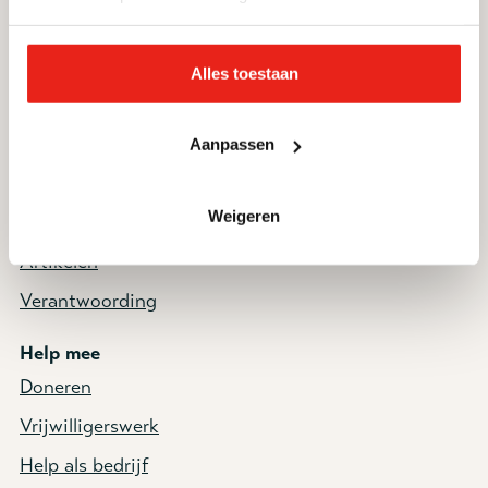
Ik zoek hulp
Contact
Vacatures
Donateursservice
Alles toestaan
Informatie voor
Nieuwsbrief
deelnemers en cliënten
Aanpassen
Zorg- en hulpaanbod
Weigeren
Nieuws
Artikelen
Verantwoording
Help mee
Doneren
Vrijwilligerswerk
Help als bedrijf