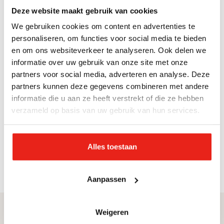
Privacyverklaring
Deze website maakt gebruik van cookies
Hier vind je onze aanvullende privacyverklaring
We gebruiken cookies om content en advertenties te
Jeugdbescherming en Jeugdreclassering.
🡢
personaliseren, om functies voor social media te bieden
en om ons websiteverkeer te analyseren. Ook delen we
informatie over uw gebruik van onze site met onze
Cliëntenraad
partners voor social media, adverteren en analyse. Deze
partners kunnen deze gegevens combineren met andere
De Cliëntenraad is voor onze organisatie een
informatie die u aan ze heeft verstrekt of die ze hebben
belangrijk adviesorgaan.
🡢
verzameld op basis van uw gebruik van hun services.
Terug naar de algemene informatiepagina voor
Alles toestaan
deelnemers en cliënten.
Aanpassen
Weigeren
Direct naar
Service & contact