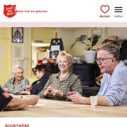
Ga naar hoofdinhoud
Doen wat we geloven
doneer
menu
BUURTWERK