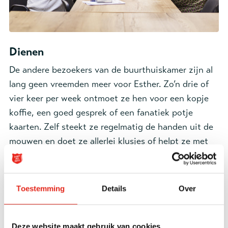
Dienen
De andere bezoekers van de buurthuiskamer zijn al
lang geen vreemden meer voor Esther. Zo’n drie of
vier keer per week ontmoet ze hen voor een kopje
koffie, een goed gesprek of een fanatiek potje
kaarten. Zelf steekt ze regelmatig de handen uit de
mouwen en doet ze allerlei klusjes of helpt ze met
de voorbereidingen van de activiteiten. "Toen ik
hier voor het eerst kwam, zag ik op de muur de
tekst: 'God dienen is mensen dienen, en mensen
Toestemming
Details
Over
dienen is God dienen.' Dat voelde meteen als een
waarheid voor mij. Zo ervaar ik het hier ook. Daarom
wil ik graag mijn bijdrage leveren. Het geeft me
Deze website maakt gebruik van cookies