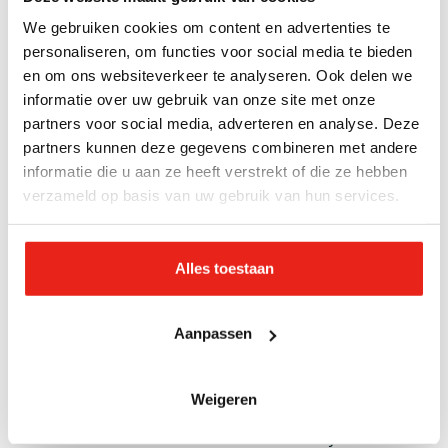
voldoening, en met een tevreden gevoel ga ik dan
We gebruiken cookies om content en advertenties te
weer naar huis."
personaliseren, om functies voor social media te bieden
en om ons websiteverkeer te analyseren. Ook delen we
informatie over uw gebruik van onze site met onze
partners voor social media, adverteren en analyse. Deze
partners kunnen deze gegevens combineren met andere
informatie die u aan ze heeft verstrekt of die ze hebben
verzameld op basis van uw gebruik van hun services.
Alles toestaan
Aanpassen
Weigeren
Hoewel het verdriet van haar verlies altijd een deel