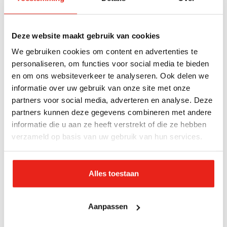
Het Leger des Heils legt de nadruk op uitbuiting
van mensen in de productieketen. Het statement
van de petitie is:
Deze website maakt gebruik van cookies
We gebruiken cookies om content en advertenties te
Ook ik wil alleen iets kopen of afnemen
personaliseren, om functies voor social media te bieden
waarvoor
geen mensen zijn uitgebuit
,
en om ons websiteverkeer te analyseren. Ook delen we
daarom wil ik een Wet Duurzaam en Verantwoord
informatie over uw gebruik van onze site met onze
partners voor social media, adverteren en analyse. Deze
Ondernemen in Nederland.
partners kunnen deze gegevens combineren met andere
informatie die u aan ze heeft verstrekt of die ze hebben
Teken hier de petitie!
verzameld op basis van uw gebruik van hun services.
Hier staat ingevoegde content uit een sociaal
Alles toestaan
media netwerk. Om deze content te zien, hebben
we je akkoord nodig voor marketing cookies.
Aanpassen
Klik hier om toestemming te geven.