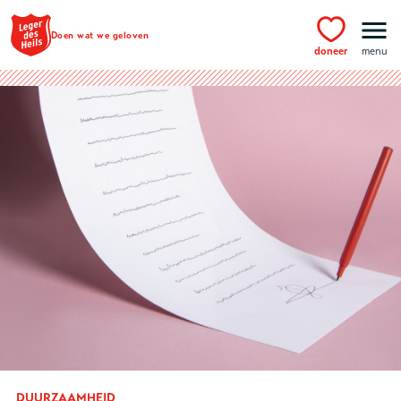
Ga naar hoofdinhoud
Doen wat we geloven
doneer
menu
DUURZAAMHEID