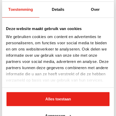
maatschappelijke opvang of een beschermde
Toestemming
Details
Over
woonvoorziening doorstromen naar een eigen plek.
Kapitein Harm Slomp van het Leger des Heils: “We
zijn blij met IKEA als partner omdat het bedrijf
Deze website maakt gebruik van cookies
vanuit oprechte maatschappelijke betrokkenheid wil
We gebruiken cookies om content en advertenties te
bijdragen aan een thuis voor kwetsbare mensen.
personaliseren, om functies voor social media te bieden
Het gaat om mensen die vaak alles zijn kwijtgeraakt
en om ons websiteverkeer te analyseren. Ook delen we
en al heel lang geen eigen plek hebben gehad.”
informatie over uw gebruik van onze site met onze
partners voor social media, adverteren en analyse. Deze
partners kunnen deze gegevens combineren met andere
informatie die u aan ze heeft verstrekt of die ze hebben
verzameld op basis van uw gebruik van hun services.
Alles toestaan
Aanpassen