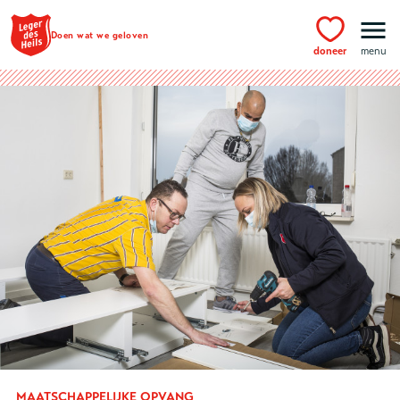
Ga naar hoofdinhoud
Doen wat we geloven
doneer
menu
MAATSCHAPPELIJKE OPVANG