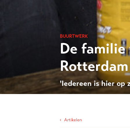
BUURTWERK
De familie
Rotterdam
'Iedereen is hier op 
‹
Artikelen