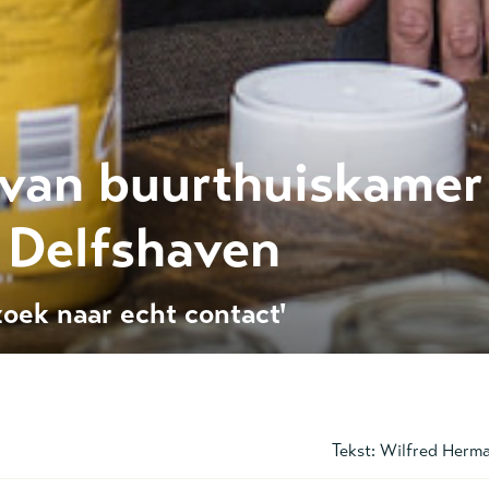
 van buurthuiskamer
 Delfshaven
zoek naar echt contact'
Tekst:
Wilfred Herm