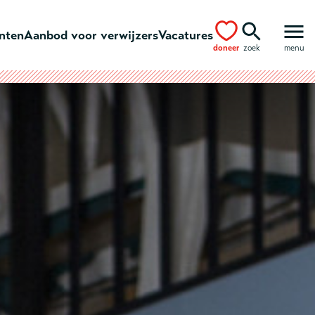
ënten
Aanbod voor verwijzers
Vacatures
doneer
zoek
menu