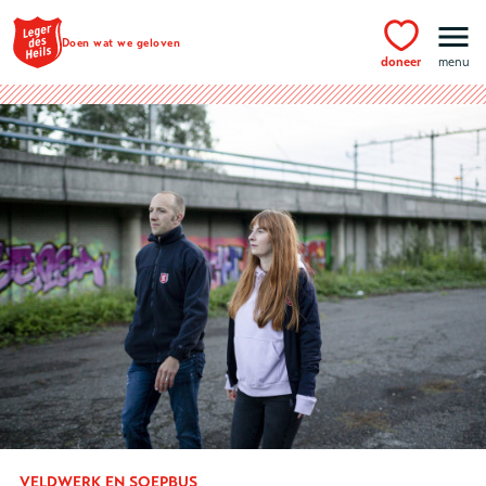
Ga naar hoofdinhoud
Doen wat we geloven
doneer
menu
VELDWERK EN SOEPBUS