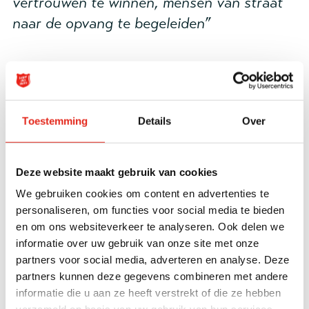
vertrouwen te winnen, mensen van straat
naar de opvang te begeleiden”
Zittend slapen
Het begint te gloren aan de horizon. Het
‘Samenleven doen we dus niet alleen’, dat met grote
Toestemming
Details
Over
letters op de bus staat, is steeds beter te lezen. Ze
komen aan bij het Centraal Station. In de grote
stationshal van Rotterdam Centraal zijn de bankjes
Deze website maakt gebruik van cookies
drukbezet. “Ze mogen hier niet op de bankjes liggen
We gebruiken cookies om content en advertenties te
slapen – dan worden ze door handhavers
personaliseren, om functies voor social media te bieden
en om ons websiteverkeer te analyseren. Ook delen we
weggestuurd - maar zoals je ziet wordt er dan
informatie over uw gebruik van onze site met onze
gewoon zittend geslapen”, wijst Maurice. Een paar
partners voor social media, adverteren en analyse. Deze
mannen van Poolse afkomst die op de bankjes bij
partners kunnen deze gegevens combineren met andere
elkaar zitten, zijn blij met de warme koffie. Eén van
informatie die u aan ze heeft verstrekt of die ze hebben
hen spreekt een beetje Nederlands. Op de vraag van