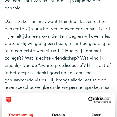
wel echt spijt van dat hij niet zijn diploma heeft
gehaald.
Dat is zeker jammer, want Hamdi blijkt een echte
denker te zijn. Als het vertrouwen er eenmaal is, zit
hij er altijd al een kwartier te vroeg en wil over alles
praten. Hij wil graag een baan, maar hoe gedraag je
je in een echte werksituatie? Hoe ga je om met
collega’s? Wat is echte vriendschap? Wat vind ik
eigenlijk van de “zwarte-pietdiscussie”? Hij is actief
in het gesprek, denkt goed na en komt met
genuanceerde visies. Hij brengt allerlei actuele en
levensbeschouwelijke onderwerpen ter sprake, maar
over het delict, de gewapende overval waarvoor hij
veroordeeld is, wil hij niet praten.
Universele elementen
Toestemming
Details
Over