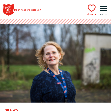
Ga naar hoofdinhoud
Doen wat we geloven
doneer
menu
NIEUWS