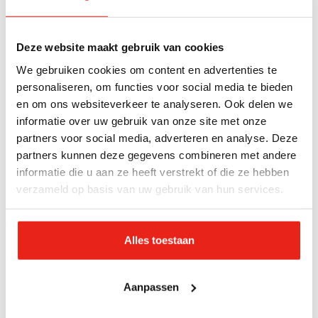
Of toch? Hij komt wel met de vraag hoe je kan
leven met dingen die zijn gebeurd en die je nooit
Deze website maakt gebruik van cookies
meer ongedaan kunt maken. We praten over wat
We gebruiken cookies om content en advertenties te
een goed leven is. Of dat voor iedereen verschilt of
personaliseren, om functies voor social media te bieden
dat er universele elementen zijn die voor iedereen
en om ons websiteverkeer te analyseren. Ook delen we
hetzelfde zijn?
informatie over uw gebruik van onze site met onze
partners voor social media, adverteren en analyse. Deze
Hij deelt voorzichtig ook zijn dromen voor zijn
partners kunnen deze gegevens combineren met andere
eigen toekomst. Die zijn wel universeel te noemen.
informatie die u aan ze heeft verstrekt of die ze hebben
verzameld op basis van uw gebruik van hun services.
Hij wil graag een eigen bedrijf hebben, een huis in
een rustige buurt en een vriendin. En te zijner tijd
ook wel kinderen. Ja, hij is al wel aan het daten,
Alles toestaan
maar heeft nog niet de juiste vrouw gevonden. Dat
daten vindt hij ook best lastig. Hij heeft
Aanpassen
meegemaakt dat een meisje wel verliefd op hem
werd, maar hij haar niet als zijn toekomstige partner