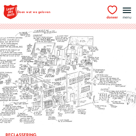
Ga naar hoofdinhoud
Doen wat we geloven
doneer
menu
RECLASSERING