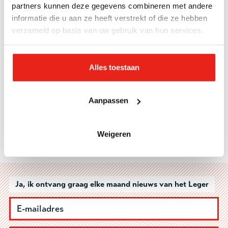
partners kunnen deze gegevens combineren met andere
informatie die u aan ze heeft verstrekt of die ze hebben
Reclassering
verzameld op basis van uw gebruik van hun services.
Reclasseringsorganisaties nemen
maatregelen na Inspectie-
onderzoek ‘risicovol
algoritmegebruik’
Alles toestaan
Reclassering
Vreemde vogel
Aanpassen
Reclassering
Veilig? Samen? Leven?
Reclassering
Weigeren
Een ouderwetse knuffel
Ja, ik ontvang graag elke maand nieuws van het Leger