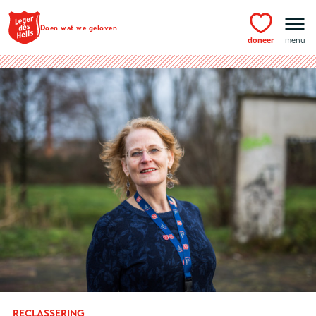
Ga naar hoofdinhoud
Doen wat we geloven
doneer
menu
RECLASSERING