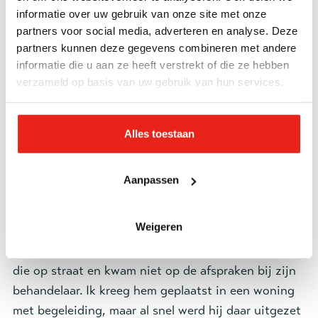
Zijn moeder en zus hadden inmiddels een woning,
informatie over uw gebruik van onze site met onze
maar daar kon en wilde hij niet wonen. Zijn vader
partners voor social media, adverteren en analyse. Deze
partners kunnen deze gegevens combineren met andere
wilde hem ook niet in Polen hebben. Zodoende was
informatie die u aan ze heeft verstrekt of die ze hebben
hij hier. Maar hij was niet dom en hij ging het heus
verzameld op basis van uw gebruik van hun services.
wel redden. Het lukte gelukkig om een
daklozenuitkering te krijgen en een slaapplek in de
jongerenopvang. Helaas duurde het niet lang
Alles toestaan
voordat hij daar ook uit werd gezet, wegens
intimiderend gedrag. In de twee jaar toezicht die
Aanpassen
daarna volgden, heb ik alles geprobeerd en ingezet
wat maar mogelijk is vanuit de reclassering. Ik
Weigeren
meldde hem aan voor behandeling en er werd ADHD
vastgesteld. Hij kreeg medicatie, maar hij verkocht
die op straat en kwam niet op de afspraken bij zijn
behandelaar. Ik kreeg hem geplaatst in een woning
met begeleiding, maar al snel werd hij daar uitgezet