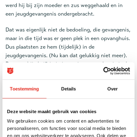
werd hij bij zijn moeder en zus weggehaald en in
een jeugdgevangenis ondergebracht.
Dat was eigenlijk niet de bedoeling, die gevangenis,
maar in die tijd was er geen plek in een opvanghuis.
Dus plaatsten ze hem (tijdelijk) in de
jeugdgevangenis. (Nu kan dat gelukkig niet meer).
Daar zat hij als 15-jarig jongetje tussen de criminele
jongeren, die allemaal ouder en sterker waren dan
hij. Hij werd door hen geïntimideerd en in elkaar
Toestemming
Details
Over
geslagen. Nadat hij een stoel naar een hulpverlener
had gegooid, werd zijn verblijf daar beëindigd. Dat
was vlak voordat hij 18 werd en nu moest hij het
Deze website maakt gebruik van cookies
kennelijk maar verder zelf uitzoeken.
We gebruiken cookies om content en advertenties te
personaliseren, om functies voor social media te bieden
Alles geprobeerd
en om ons websiteverkeer te analyseren. Ook delen we