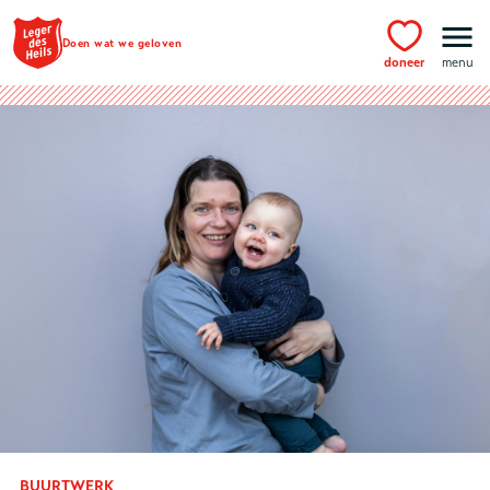
Ga naar hoofdinhoud
Doen wat we geloven
doneer
menu
BUURTWERK