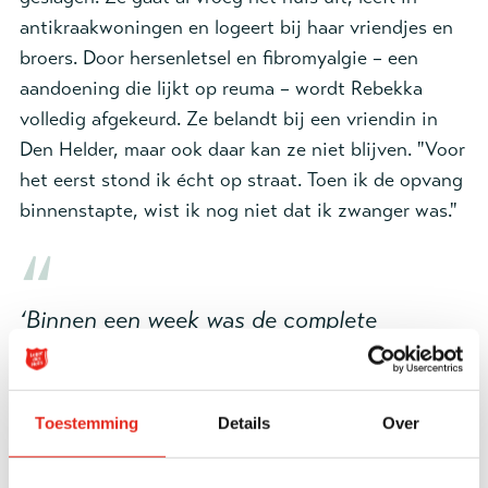
antikraakwoningen en logeert bij haar vriendjes en
broers. Door hersenletsel en fibromyalgie – een
aandoening die lijkt op reuma – wordt Rebekka
volledig afgekeurd. Ze belandt bij een vriendin in
Den Helder, maar ook daar kan ze niet blijven. "Voor
het eerst stond ik écht op straat. Toen ik de opvang
binnenstapte, wist ik nog niet dat ik zwanger was."
‘Binnen een week was de complete
babykamer geregeld’
Kerstkind
Toestemming
Details
Over
Rebekka vraagt niet gauw om hulp, maar nu moet