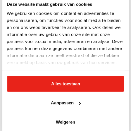
ze wel. Bij het
korpsgebouw in Den Helder
neemt ze
Deze website maakt gebruik van cookies
kapitein Sandra Mostert in vertrouwen. "De kapitein
We gebruiken cookies om content en advertenties te
deed een oproep. Binnen een week was de complete
personaliseren, om functies voor social media te bieden
babykamer geregeld, tot luiers en knuffels aan toe.
en om ons websiteverkeer te analyseren. Ook delen we
Dat vergeet ik nooit meer. Met m’n dikke toeter
informatie over uw gebruik van onze site met onze
partners voor social media, adverteren en analyse. Deze
hielp ik met het optuigen van de kerstboom in de
partners kunnen deze gegevens combineren met andere
buurthuiskamer." Op kerstavond wordt haar zoontje
informatie die u aan ze heeft verstrekt of die ze hebben
Noël geboren. Kapitein Sandra deelt het goede
verzameld op basis van uw gebruik van hun services.
nieuws in de kerstnachtdienst, en gaat daarna in
een verlaten ziekenhuis op zoek naar het kerstkind.
De volgende dag mag Rebekka naar huis. "Het was
Alles toestaan
gek om Noël mee te nemen naar de
daklozenopvang. Dat is geen plek voor een baby."
Aanpassen
Binnen een week is Rebekka weer bij het Leger. "In
de dienst is een zegen over Noëls leven gevraagd.
Weigeren
Geloof is voor mij rust." Rebekka heeft inmiddels