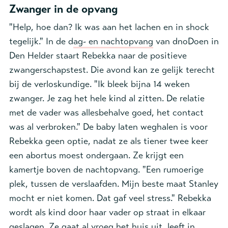
Zwanger in de opvang
"Help, hoe dan? Ik was aan het lachen en in shock
tegelijk." In de d
ag- en nachtopvang
van dnoDoen in
Den Helder staart Rebekka naar de positieve
zwangerschapstest. Die avond kan ze gelijk terecht
bij de verloskundige. "Ik bleek bijna 14 weken
zwanger. Je zag het hele kind al zitten. De relatie
met de vader was allesbehalve goed, het contact
was al verbroken." De baby laten weghalen is voor
Rebekka geen optie, nadat ze als tiener twee keer
een abortus moest ondergaan. Ze krijgt een
kamertje boven de nachtopvang. "Een rumoerige
plek, tussen de verslaafden. Mijn beste maat Stanley
mocht er niet komen. Dat gaf veel stress." Rebekka
wordt als kind door haar vader op straat in elkaar
geslagen. Ze gaat al vroeg het huis uit, leeft in