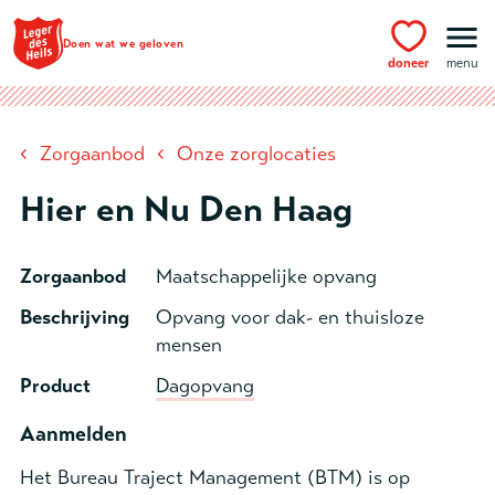
Ga naar hoofdinhoud
Doen wat we geloven
doneer
menu
‹
‹
Zorgaanbod
Onze zorglocaties
Hier en Nu Den Haag
Zorgaanbod
Maatschappelijke opvang
Beschrijving
Opvang voor dak- en thuisloze
mensen
Product
Dagopvang
Aanmelden
Het Bureau Traject Management (BTM) is op