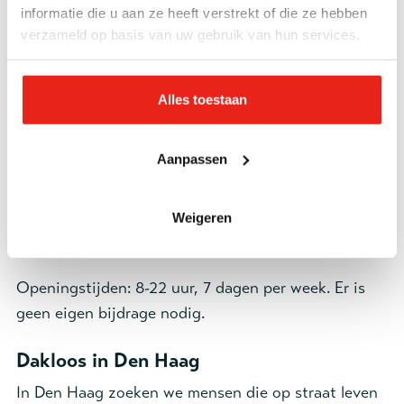
informatie die u aan ze heeft verstrekt of die ze hebben
perspectief heeft de deelnemer? Samen met onze
verzameld op basis van uw gebruik van hun services.
medewerkers werken deelnemers aan hun
hersteltraject.
Alles toestaan
Dit maakt Hier & Nu tot veel meer dan alleen een
plek om de dag door te brengen. Hier wordt actief
Aanpassen
gewerkt aan herstel en terugkeer naar het gewone
leven. Dit doen we in samenwerking met partners
als
Stichting Barca
,
Brijder Verslavingszorg
, het
Weigeren
Straat Consulaat
en het
Straat Pastoraat
.
Openingstijden: 8-22 uur, 7 dagen per week. Er is
geen eigen bijdrage nodig.
Dakloos in Den Haag
In Den Haag zoeken we mensen die op straat leven