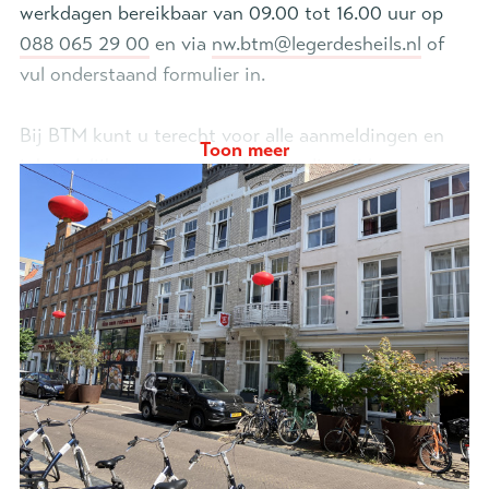
werkdagen bereikbaar van 09.00 tot 16.00 uur op
088 065 29 00
en via
nw.btm@legerdesheils.nl
of
vul onderstaand formulier in.
Bij BTM kunt u terecht voor alle aanmeldingen en
Toon meer
inhoudelijke vragen over de zorg die wij leveren.
Aanmeldformulier regio Noordwest
(docx)