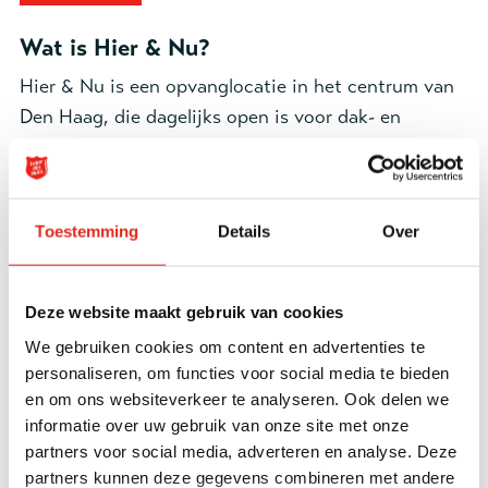
Wat is Hier & Nu?
Hier & Nu is een opvanglocatie in het centrum van
Den Haag, die dagelijks open is voor dak- en
thuisloze mensen. Leven op straat is stressvol en
zwaar. Bij Hier & Nu kunnen mensen overdag tot
rust komen en even afstand nemen van een
Toestemming
Details
Over
opgejaagd bestaan. Ook kunnen ze hier douchen,
eten, hun kleding wassen en gebruikmaken van een
computer. Wie kleding, of medische zorg nodig
Deze website maakt gebruik van cookies
heeft, kan dit ook krijgen.
We gebruiken cookies om content en advertenties te
personaliseren, om functies voor social media te bieden
In onze zorg- en dienstverlening werken we nauw
en om ons websiteverkeer te analyseren. Ook delen we
samen met het
Daklozenloket Den Haag
.
informatie over uw gebruik van onze site met onze
Gezamenlijk kijken we hoe iemand verder geholpen
partners voor social media, adverteren en analyse. Deze
kan worden. Welke vervolgstap is er mogelijk? Welk
partners kunnen deze gegevens combineren met andere