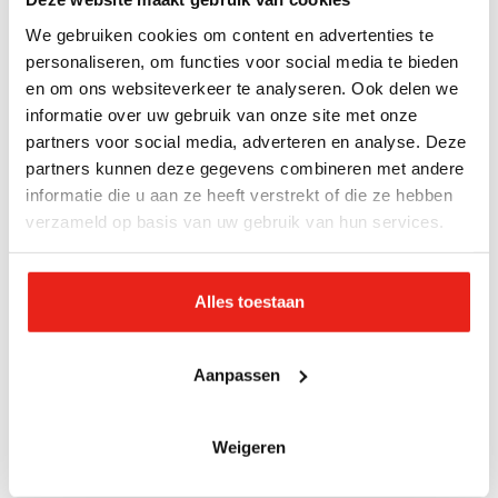
Onderzoeksvragen per cliënt
We gebruiken cookies om content en advertenties te
personaliseren, om functies voor social media te bieden
Maken alle zes bovengenoemde aspecten
en om ons websiteverkeer te analyseren. Ook delen we
onderdeel uit van de anamnese en/of risico-
informatie over uw gebruik van onze site met onze
inventarisatie en analyse bij de start van de
partners voor social media, adverteren en analyse. Deze
zorg?
partners kunnen deze gegevens combineren met andere
informatie die u aan ze heeft verstrekt of die ze hebben
Zijn de geïnventariseerde problemen
verzameld op basis van uw gebruik van hun services.
besproken met de cliënten en eventueel met
familie en is in de rapportage duidelijk te
vinden wat zij willen?
Alles toestaan
Indien geconstateerd is dat een van de
aspecten een zorgprobleem en/of risico
Aanpassen
vormt, zijn deze aspecten in overleg met de
cliënt onderdeel geworden van het zorgplan?
Weigeren
Is er uitvoering gegeven aan preventieve