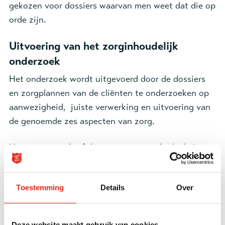
gekozen voor dossiers waarvan men weet dat die op
orde zijn.
Uitvoering van het zorginhoudelijk
onderzoek
Het onderzoek wordt uitgevoerd door de dossiers
en zorgplannen van de cliënten te onderzoeken op
aanwezigheid, juiste verwerking en uitvoering van
de genoemde zes aspecten van zorg.
Nagegaan wordt of deze aspecten onderdeel uit
maken van de anamnese/risico-inventarisatie, de
zorgplanning hiervan in het zorgplan, de uitvoering
Toestemming
Details
Over
en de evaluatie in het zorgplan volgens de
afspraken (PDCA cyclus).
Deze website maakt gebruik van cookies