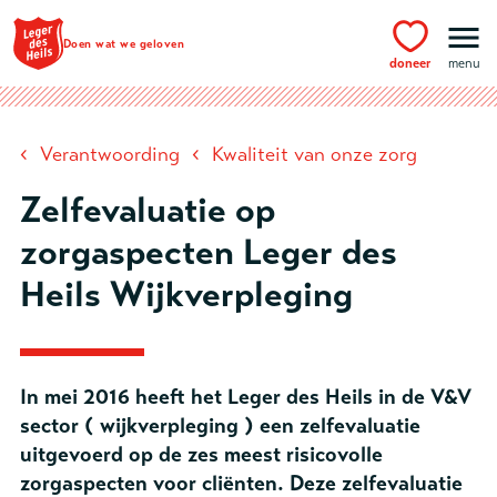
Ga naar hoofdinhoud
Doen wat we geloven
doneer
menu
‹
‹
Verantwoording
Kwaliteit van onze zorg
Zelfevaluatie op
zorgaspecten Leger des
Heils Wijkverpleging
In mei 2016 heeft het Leger des Heils in de V&V
sector ( wijkverpleging ) een zelfevaluatie
uitgevoerd op de zes meest risicovolle
zorgaspecten voor cliënten. Deze zelfevaluatie