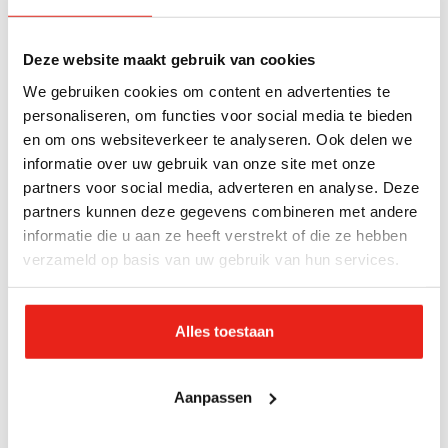
Zij gingen u voor, ervaringen van andere
nalaters
Deze website maakt gebruik van cookies
Lees de ervaringen van anderen die besloten om het
We gebruiken cookies om content en advertenties te
Leger des Heils in hun testament op te nemen.
personaliseren, om functies voor social media te bieden
Waarom kozen zij specifiek voor dit goede doel?
en om ons websiteverkeer te analyseren. Ook delen we
Lees hun inspirerende verhalen.
informatie over uw gebruik van onze site met onze
partners voor social media, adverteren en analyse. Deze
partners kunnen deze gegevens combineren met andere
informatie die u aan ze heeft verstrekt of die ze hebben
verzameld op basis van uw gebruik van hun services.
Alles toestaan
Aanpassen
'Het Leger des Heils staat klaar voor