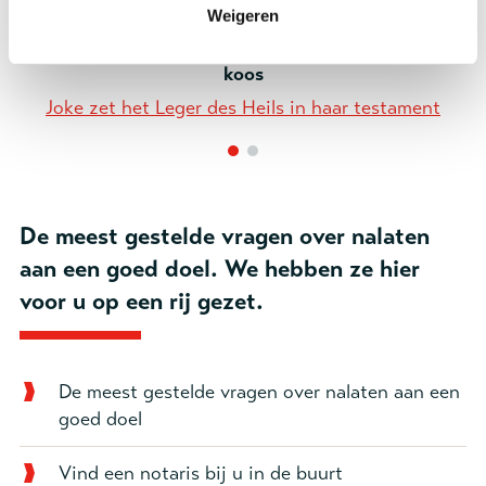
mensen, ongeacht wie je bent'
Weigeren
Dit is waarom Joke voor het Leger des Heils
koos
Joke zet het Leger des Heils in haar testament
De meest gestelde vragen over nalaten
aan een goed doel. We hebben ze hier
voor u op een rij gezet.
De meest gestelde vragen over nalaten aan een
goed doel
Vind een notaris bij u in de buurt