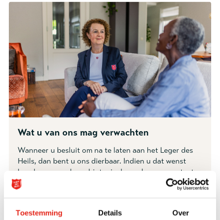
Wat u van ons mag verwachten
Wanneer u besluit om na te laten aan het Leger des
Heils, dan bent u ons dierbaar. Indien u dat wenst
houden we na de verbintenis dan ook nauw contact.
Bespreken we uw wensen en als u dat wenst ook uw
specifieke wensen rondom de uitvaart.
🡢
Toestemming
Details
Over