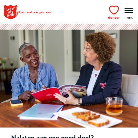
Ga naar hoofdinhoud
Doen wat we geloven
doneer
menu
Nalaten aan een goed doel?