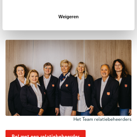
Neem gerust
contact
met ons op. Samen zorgen we
ervoor dat uw nalatenschap een blijvend verschil
Weigeren
maakt voor mensen die onze hulp hard nodig
hebben.
Het Team relatiebeheerders
Bel met een relatiebeheerder