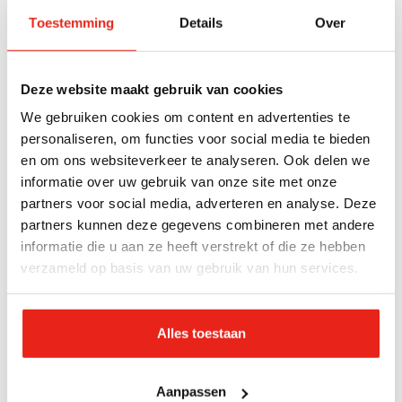
nalaten@legerdesheils.nl
Toestemming
Details
Over
Contactformulier
Buiten kantooruren kunt u ons
contactformulier
Deze website maakt gebruik van cookies
invullen. Wij nemen dan zo spoedig mogelijk (op de
We gebruiken cookies om content en advertenties te
personaliseren, om functies voor social media te bieden
eerstvolgende werkdag) contact met u op.
en om ons websiteverkeer te analyseren. Ook delen we
informatie over uw gebruik van onze site met onze
Een persoonlijk gesprek
partners voor social media, adverteren en analyse. Deze
Wilt u liever een persoonlijk en vrijblijvend gesprek?
partners kunnen deze gegevens combineren met andere
Onze relatiebeheerders kunnen u persoonlijk
informatie die u aan ze heeft verstrekt of die ze hebben
begeleiden bij alle aspecten van nalaten. We
verzameld op basis van uw gebruik van hun services.
bespreken graag uw wensen en de mogelijkheden.
En indien u dat wenst kunnen we ook bij u thuis
Alles toestaan
langskomen. UIteraard zijn dit soort gesprekken
geheel vrijblijvend en zonder enige verplichting.
Aanpassen