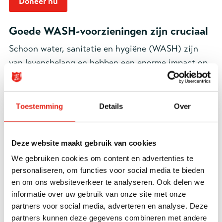
Doneer nu
Goede WASH-voorzieningen zijn cruciaal
Schoon water, sanitatie en hygiëne (WASH) zijn
van levensbelang en hebben een enorme impact op
de gezondheid met name die van kinderen. Water is
de belangrijkste bron van leven op aarde,
maar wereldwijd hebben 2 miljard mensen – dat is
Toestemming
Details
Over
één op de vier – geen toegang tot veilig drinkwater.
Daar bovenop hebben 3,6 miljard mensen geen
Deze website maakt gebruik van cookies
goede sanitaire voorzieningen. 2,3 miljard mensen
We gebruiken cookies om content en advertenties te
kunnen thuis niets eens hun handen wassen.
personaliseren, om functies voor social media te bieden
en om ons websiteverkeer te analyseren. Ook delen we
Ziekten als gevolg van onzuiver water en slechte
informatie over uw gebruik van onze site met onze
sanitaire voorzieningen zijn de belangrijkste
partners voor social media, adverteren en analyse. Deze
oorzaken van overlijden bij kinderen jonger dan vijf
partners kunnen deze gegevens combineren met andere