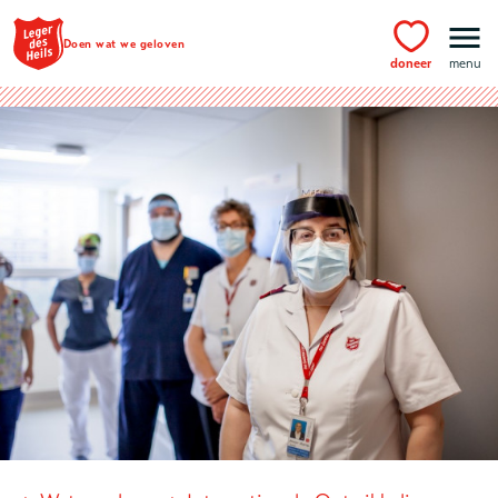
Ga naar hoofdinhoud
Doen wat we geloven
doneer
menu