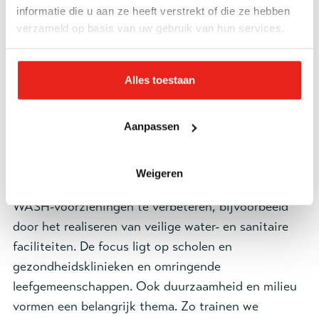
jaar. Als kinderen ziek worden, gaan ze niet of
informatie die u aan ze heeft verstrekt of die ze hebben
nauwelijks naar school. Met name voor meisjes is dit
verzameld op basis van uw gebruik van hun services.
een probleem. Zij missen vaker school, omdat zij
veelal verre, onveilige routes moeten afleggen om
Alles toestaan
water te halen of omdat ze vanwege menstruatie
thuis blijven. Het Leger des Heils zet zich in door
het geven van informatie aan jong en oud over het
Aanpassen
belang van goede hygiëne, schoon en veilig gebruik
van het toilet, menstruatiehygiëne en de relatie met
Weigeren
gezondheidszorg. Ook proberen we de toegang tot
WASH-voorzieningen te verbeteren, bijvoorbeeld
door het realiseren van veilige water- en sanitaire
faciliteiten.
De focus ligt op scholen en
gezondheidsklinieken en omringende
leefgemeenschappen. Ook duurzaamheid en milieu
vormen een belangrijk thema. Zo trainen we