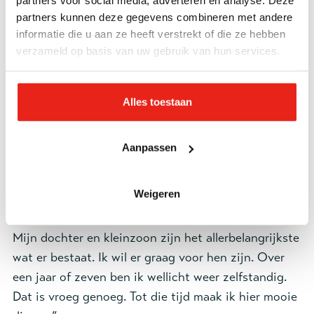
partners voor social media, adverteren en analyse. Deze
partners kunnen deze gegevens combineren met andere
Het project 50|50 Wood geeft hem een zinvolle
informatie die u aan ze heeft verstrekt of die ze hebben
dagbesteding. “Werken is voor mijn ritme en
verzameld op basis van uw gebruik van hun services.
structuur heel belangrijk. Ik maak dingen waar ik
trots op ben. Hier krijg ik het gevoel dat ik
waardevol ben. Maar ook dat ik best wel eens een
Alles toestaan
plank mag verzagen of een rekenfout mag maken.
Dan zeggen ze: ‘je lijkt wel een mens’.” Het gevoel
Aanpassen
om weer van betekenis te zijn, helpt Wilchert enorm
in zijn proces. “Mijn doelen voor de toekomst zijn
Weigeren
realistisch. Nu woon ik nog beschermd.
Langzamerhand leer ik weer voor mezelf zorgen.
Mijn dochter en kleinzoon zijn het allerbelangrijkste
wat er bestaat. Ik wil er graag voor hen zijn. Over
een jaar of zeven ben ik wellicht weer zelfstandig.
Dat is vroeg genoeg. Tot die tijd maak ik hier mooie