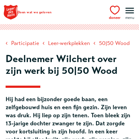
Ga naar hoofdinhoud
Doen wat we geloven
doneer
menu
‹
‹
‹
Participatie
Leer-werkplekken
50|50 Wood
Deelnemer Wilchert over
zijn werk bij 50|50 Wood
Hij had een bijzonder goede baan, een
zelfgebouwd huis en een fijn gezin. Zijn leven
was druk. Hij liep op zijn tenen. Toen bleek zijn
13-jarige dochter zwanger te zijn. Dat zorgde
voor kortsluiting in zijn hoofd. In een keer