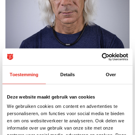
Toestemming
Details
Over
Deze website maakt gebruik van cookies
We gebruiken cookies om content en advertenties te
personaliseren, om functies voor social media te bieden
"Hier mag ik best wel eens een plank
en om ons websiteverkeer te analyseren. Ook delen we
verzagen; ik ben ook maar een mens"
informatie over uw gebruik van onze site met onze