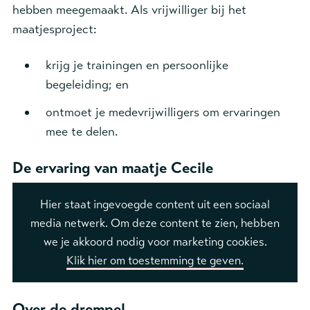
hebben meegemaakt. Als vrijwilliger bij het
maatjesproject:
krijg je trainingen en persoonlijke
begeleiding; en
ontmoet je medevrijwilligers om ervaringen
mee te delen.
De ervaring van maatje Cecile
Hier staat ingevoegde content uit een sociaal
media netwerk. Om deze content te zien, hebben
we je akkoord nodig voor marketing cookies.
Klik hier om toestemming te geven.
Over de drempel