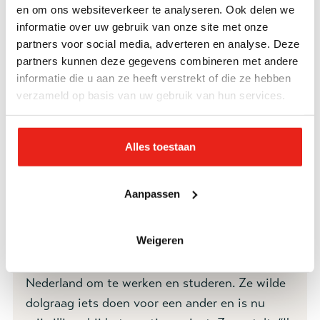
en om ons websiteverkeer te analyseren. Ook delen we
informatie over uw gebruik van onze site met onze
Telefoonnummer *
partners voor social media, adverteren en analyse. Deze
partners kunnen deze gegevens combineren met andere
informatie die u aan ze heeft verstrekt of die ze hebben
Toelichting *
verzameld op basis van uw gebruik van hun services.
Alles toestaan
Aanpassen
'Het enige wat je nodig hebt, is een goed hart'
Weigeren
Snehal (28) kwam op haar 24ste naar
Nederland om te werken en studeren. Ze wilde
dolgraag iets doen voor een ander en is nu