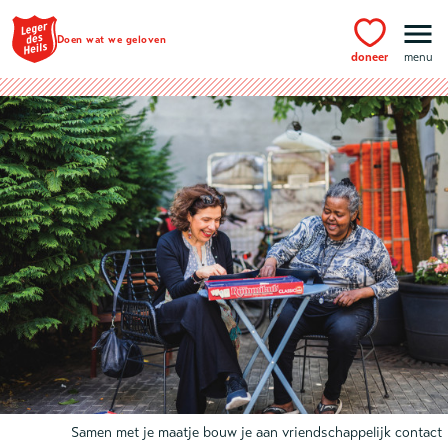
Ga naar hoofdinhoud
Doen wat we geloven
doneer
menu
Samen met je maatje bouw je aan vriendschappelijk contact