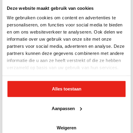
Sherina met vrijwilligers en deelnemers in de
Deze website maakt gebruik van cookies
buurthuiskamer
We gebruiken cookies om content en advertenties te
Wat heeft het programma Soep, sores en soelaas je
personaliseren, om functies voor social media te bieden
en om ons websiteverkeer te analyseren. Ook delen we
gebracht?
informatie over uw gebruik van onze site met onze
‘Heel veel. Ik moet zeggen dat ik altijd iemand was
partners voor social media, adverteren en analyse. Deze
die best wel een vooroordeel had. dak- of thuisloze
partners kunnen deze gegevens combineren met andere
persoon op straat tegenkwam, merkte ik dat ik daar
informatie die u aan ze heeft verstrekt of die ze hebben
op een bepaalde manier naar keek. En misschien
verzameld op basis van uw gebruik van hun services.
zelfs met een grote boog omheen liep. Het is
wellicht cliché, maar door het maken van dit
Alles toestaan
programma is dat gewoon helemaal weggevallen.
Het zijn echt mensen geworden. Ze hebben een
gezicht gekregen en ik heb hun indrukwekkende
Aanpassen
verhalen mogen horen. Dat maakt nederig. Soms
hoeft er maar een klein dingetje te gebeuren, en dan
Weigeren