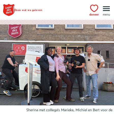
Ga naar hoofdinhoud
Doen wat we geloven
doneer
menu
Sherina met colllega's Marieke, Michiel en Bert voor de