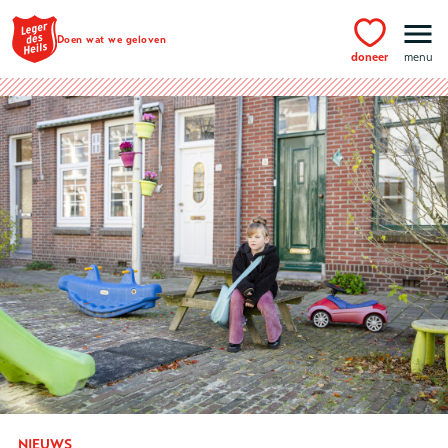
Ga naar hoofdinhoud
Doen wat we geloven
doneer
menu
NIEUWS