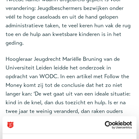
verandering: Jeugdbeschermers bezwijken onder
véél te hoge caseloads en uit de hand gelopen
administratieve taken, te veel keren hun vak de rug
toe en de hulp aan kwetsbare kinderen is in het
geding.
Hoogleraar Jeugdrecht Mariëlle Bruning van de
Universiteit Leiden leidde het onderzoek in
opdracht van WODC. In een artikel met Follow the
Money komt zij tot de conclusie dat het zo niet
langer kan: ‘De wet gaat uit van een ideale situatie:
kind in de knel, dan dus toezicht en hulp. Is er na
twee jaar te weinig veranderd, dan raken ouders
hun gezag kwijt en neemt de staat de zorg over. In
de praktijk gaat het vrijwel nooit zo: de hulp – in de
vorm van behandelingen, familietherapie, hulp bij