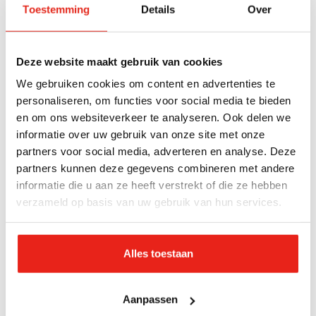
Toestemming
Details
Over
omgang, pleeggezinnen of gezinshuizen – is pas na
lang wachten beschikbaar, of helemaal niet.’
Deze website maakt gebruik van cookies
Politiek aan zet
We gebruiken cookies om content en advertenties te
Het is een goede ontwikkeling dat ook de politiek
personaliseren, om functies voor social media te bieden
inziet dat verandering een must is. Minister Franc
en om ons websiteverkeer te analyseren. Ook delen we
Weerwind erkende eerder al dat de
informatie over uw gebruik van onze site met onze
jeugdbescherming "piept en kraakt". Het nieuwe
partners voor social media, adverteren en analyse. Deze
partners kunnen deze gegevens combineren met andere
rapport "bevestigt mijn waarnemingen", geeft hij nu
informatie die u aan ze heeft verstrekt of die ze hebben
aan. De minister heeft aangegeven dat als de
verzameld op basis van uw gebruik van hun services.
kinderbescherming een kind uit huis wil plaatsen,
het gezin voortaan juridische steun moet
krijgen. Jeugdzorg Nederland waarschuwt dat de
Alles toestaan
werkdruk bij jeugdbeschermers veel te hoog is. "Er
is een tekort aan beschikbare (jeugd)hulp wat leidt
Aanpassen
tot wachtlijsten. Daardoor is de juiste, passende