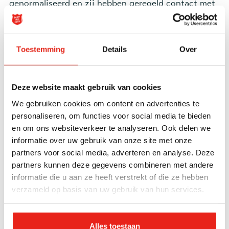
genormaliseerd en zij hebben geregeld contact met
elkaar. Ze zijn blij dat hij nu een eigen plek heeft
met passende begeleiding. Youssef is zelf ook maar
wat trots op hoe zijn leven er nu uitziet. De hulp
Toestemming
Details
Over
van Thepola heeft van hem een ander mens gemaakt
geeft hij aan.
Deze website maakt gebruik van cookies
“Ik hoop met heel mijn hart dat er nog meer mensen
We gebruiken cookies om content en advertenties te
bestaan zoals zij. Ik ben een ander mens geworden,
personaliseren, om functies voor social media te bieden
en om ons websiteverkeer te analyseren. Ook delen we
niet meer verslaafd en met een toekomst voor me. Ik
informatie over uw gebruik van onze site met onze
ben trots op mezelf dat ik ben afgekickt. Er zijn
partners voor social media, adverteren en analyse. Deze
mensen om me heen die om mij geven en ik ben
partners kunnen deze gegevens combineren met andere
heel erg blij met de eigen plek die ik nu heb. Ik
informatie die u aan ze heeft verstrekt of die ze hebben
probeer als vrijwilliger te helpen bij het koken. Ik
verzameld op basis van uw gebruik van hun services.
ben zo dankbaar dat ik hulp gekregen heb en voel
me nu een gelukkig mens”.
Alles toestaan