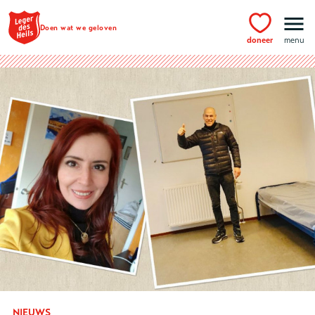
Ga naar hoofdinhoud
Doen wat we geloven
doneer
menu
NIEUWS