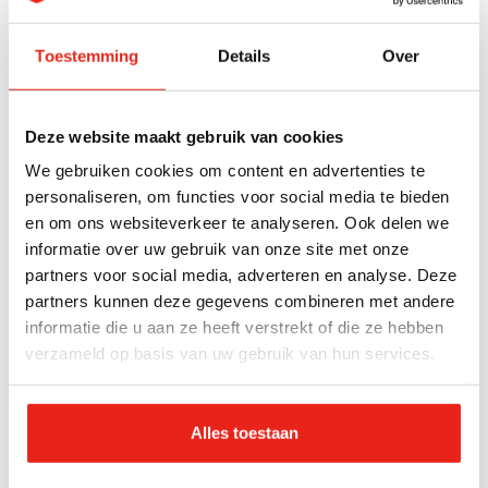
dat je het keurig doet, Devany!”, vuurt Nout aan,
maar als hij probeert te helpen, grijpt Devany in.
Toestemming
Details
Over
“Met één hand! Niet knijpen, los! Nou, laat maar,
maakt niet uit.” Devany schuift de eerste lading
soesjes voorzichtig in de oven. “Eén regel: de oven
Deze website maakt gebruik van cookies
mag níet open, anders storten ze in elkaar.” “En de
We gebruiken cookies om content en advertenties te
slagroom?”, vraagt Marija. “Nee, die maken we pas
personaliseren, om functies voor social media te bieden
als de soesjes zijn afgekoeld.” Momenteel volgt
en om ons websiteverkeer te analyseren. Ook delen we
informatie over uw gebruik van onze site met onze
Devany de opleiding tot doktersassistent. Die wil ze
partners voor social media, adverteren en analyse. Deze
wél afmaken. Nout knikt goedkeurend. “In deze
partners kunnen deze gegevens combineren met andere
wereld heb je gewoon een papiertje nodig om je
informatie die u aan ze heeft verstrekt of die ze hebben
eigen geld te verdienen.”
verzameld op basis van uw gebruik van hun services.
Tekst gaat verder onder afbeelding.
Alles toestaan