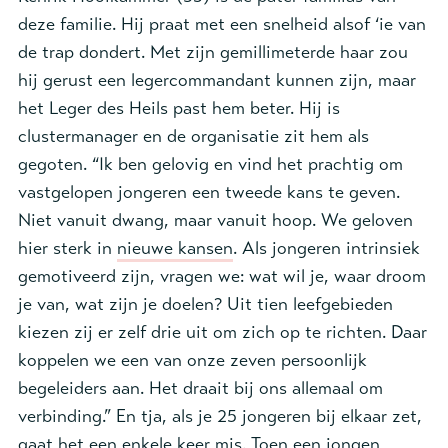
deze familie. Hij praat met een snelheid alsof ‘ie van
de trap dondert. Met zijn gemillimeterde haar zou
hij gerust een legercommandant kunnen zijn, maar
het Leger des Heils past hem beter. Hij is
clustermanager en de organisatie zit hem als
gegoten. “Ik ben gelovig en vind het prachtig om
vastgelopen jongeren een tweede kans te geven.
Niet vanuit dwang, maar vanuit hoop. We geloven
hier sterk in
nieuwe kansen
. Als jongeren intrinsiek
gemotiveerd zijn, vragen we: wat wil je, waar droom
je van, wat zijn je doelen? Uit tien leefgebieden
kiezen zij er zelf drie uit om zich op te richten. Daar
koppelen we een van onze zeven persoonlijk
begeleiders aan. Het draait bij ons allemaal om
verbinding.” En tja, als je 25 jongeren bij elkaar zet,
gaat het een enkele keer mis. Toen een jongen