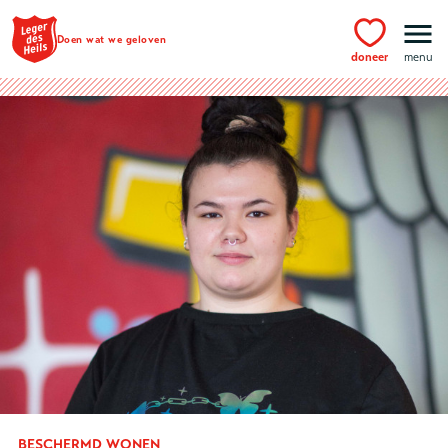
Ga naar hoofdinhoud
Doen wat we geloven
doneer
menu
BESCHERMD WONEN