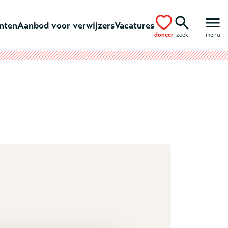
ënten
Aanbod voor verwijzers
Vacatures
doneer
zoek
menu