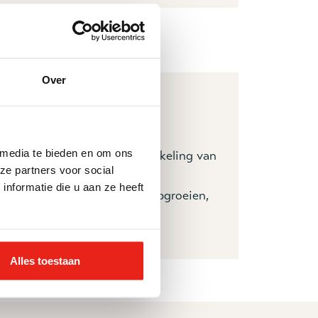
Over
 media te bieden en om ons
neer de veiligheid en ontwikkeling van
ze partners voor social
ing begeleidt bij
nformatie die u aan ze heeft
o veilig mogelijk te laten opgroeien,
Alles toestaan