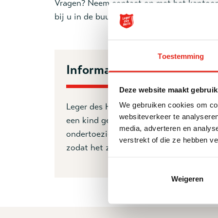
Vragen? Neem contact op met het
kantoor
bij u in de buurt.
Toestemming
Informatie
Deze website maakt gebruik
We gebruiken cookies om cont
Leger des Heils Jeugdbescherming voert
websiteverkeer te analyseren
een kind gevaar loopt, kan een rechter 
media, adverteren en analys
ondertoezichtstellingen (OTS) en voogdi
verstrekt of die ze hebben v
zodat het zich ontwikkelt tot een volw
Weigeren