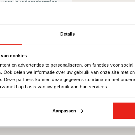
voor Jeugdbescherming
Details
 van cookies
ent en advertenties te personaliseren, om functies voor social
 maatregelen uit die door een rechter zijn opgelegd. Wan
. Ook delen we informatie over uw gebruik van onze site met on
besluiten dat een gezin hulp moet krijgen. Jeugdbescherm
e. Deze partners kunnen deze gegevens combineren met andere i
jmaatregelen. Het doel van de maatregel is om een kind z
erzameld op basis van uw gebruik van hun services.
assene die kan meedoen in de maatschappij.
Aanpassen