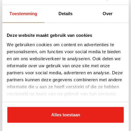
hebben schulden, geen vaste woonplek, geen
Toestemming
Details
Over
werk of dagbesteding en geen sociaal
netwerk. Meestal hebben ze ook een relatie
met justitie. In een Domus vinden bewoners
Deze website maakt gebruik van cookies
rust en stabiliteit, omdat ze niet meer op
We gebruiken cookies om content en advertenties te
straat hoeven te (over)leven. Soms leidt dit
personaliseren, om functies voor social media te bieden
tot minder gebruik van middelen. Samen met
en om ons websiteverkeer te analyseren. Ook delen we
de deelnemer gaan we aan de slag om
informatie over uw gebruik van onze site met onze
problemen op te lossen en een passende
partners voor social media, adverteren en analyse. Deze
partners kunnen deze gegevens combineren met andere
dagbesteding te vinden.
informatie die u aan ze heeft verstrekt of die ze hebben
verzameld op basis van uw gebruik van hun services.
Doelgroep
24-
Volwassenen
uursbegeleiding
Alles toestaan
Dagbesteding
Middelengebruik
aanwezig
toegestaan