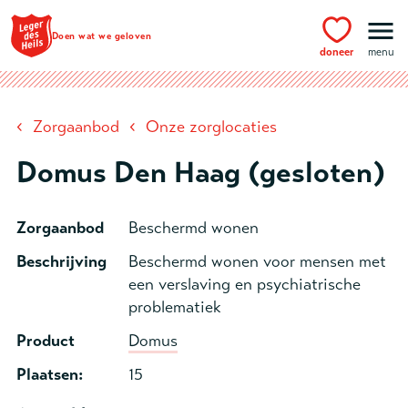
Ga naar hoofdinhoud
Doen wat we geloven
doneer
menu
‹
‹
Zorgaanbod
Onze zorglocaties
Domus Den Haag (gesloten)
Zorgaanbod
Beschermd wonen
Beschrijving
Beschermd wonen voor mensen met
een verslaving en psychiatrische
problematiek
Product
Domus
Plaatsen:
15