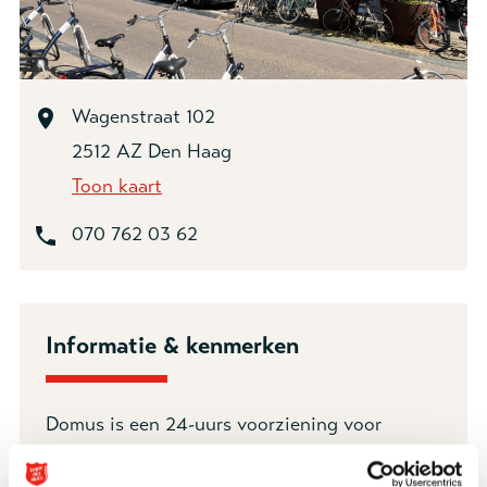
Wagenstraat 102
2512 AZ Den Haag
Toon kaart
070 762 03 62
Informatie & kenmerken
Domus
is een 24-uurs voorziening voor
mensen
die langdurig verslaafd zijn. Vaak
spelen psychiatrische problemen ook mee. Ze