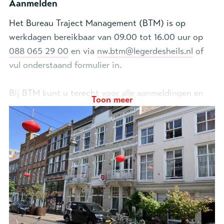
Aanmelden
Het Bureau Traject Management (BTM) is op
werkdagen bereikbaar van 09.00 tot 16.00 uur op
088 065 29 00
en via
nw.btm@legerdesheils.nl
of
vul onderstaand formulier in.
Bij BTM kunt u terecht voor alle aanmeldingen en
Toon meer
inhoudelijke vragen over de zorg die wij leveren.
- Aanmeldformulier
Aanmeldformulier
Leger des Heils WG
(docx)
regio Noordwest
Noord-West