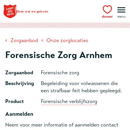
Ga naar hoofdinhoud
Doen wat we geloven
doneer
menu
‹
‹
Zorgaanbod
Onze zorglocaties
Forensische Zorg Arnhem
Zorgaanbod
Forensische zorg
Beschrijving
Begeleiding voor volwassenen die
een strafbaar feit hebben gepleegd.
Product
Forensische verblijfszorg
Aanmelden
Neem voor meer informatie of aanmelden contact