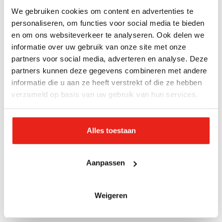
We gebruiken cookies om content en advertenties te
personaliseren, om functies voor social media te bieden
en om ons websiteverkeer te analyseren. Ook delen we
Specificaties
informatie over uw gebruik van onze site met onze
partners voor social media, adverteren en analyse. Deze
partners kunnen deze gegevens combineren met andere
Begeleiding
informatie die u aan ze heeft verstrekt of die ze hebben
De begeleiding is gericht op herstel binnen het
verzameld op basis van uw gebruik van hun services.
kader van de strafmaatregel en het opgelegde
reclasseringstoezicht. De deelnemers krijgen
Alles toestaan
begeleiding bij het opbouwen van een steunend
netwerk of contactherstel met vrienden en familie.
Ook krijgen ze hulp bij het vergroten van
Aanpassen
beschermende factoren. Zoals een veilige woonplek
en zinvolle dagbesteding, om zo het risico op
Weigeren
delicten te verminderen.