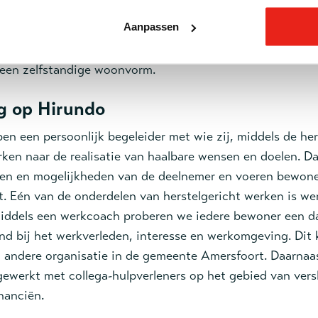
 hulp met het bellen naar instanties, meegaan naar afspr
Aanpassen
eelnemer start op het groepswonen en heeft vervolgens d
en naar één van de tien appartementen. Vanuit hier is h
 een zelfstandige woonvorm.
g op Hirundo
n een persoonlijk begeleider met wie zij, middels de her
en naar de realisatie van haalbare wensen en doelen. Da
ten en mogelijkheden van de deelnemer en voeren bewone
t. Eén van de onderdelen van herstelgericht werken is we
iddels een werkcoach proberen we iedere bewoner een d
nd bij het werkverleden, interesse en werkomgeving. Dit 
n andere organisatie in de gemeente Amersfoort. Daarnaa
ewerkt met collega-hulpverleners op het gebied van vers
inanciën.