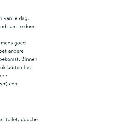
n van je dag.
indt om te doen
e mens goed
moet andere
toekomst. Binnen
ook buiten het
rne
er) een
t toilet, douche