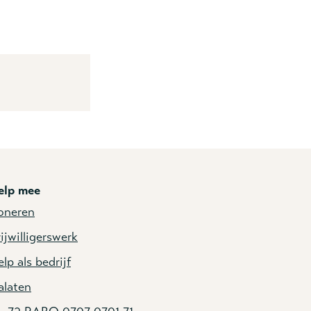
elp mee
oneren
ijwilligerswerk
lp als bedrijf
alaten