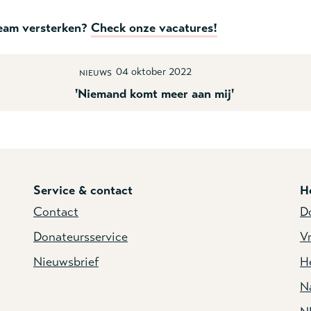
eam versterken?
Check onze vacatures!
04 oktober 2022
Nieuws
'Niemand komt meer aan mij'
Service & contact
H
Contact
D
Donateursservice
Vr
Nieuwsbrief
He
N