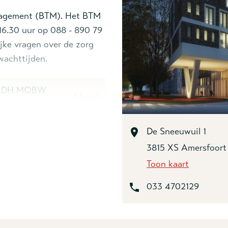
nagement (BTM). Het BTM
16.30 uur op 088 - 890 79
jke vragen over de zorg
 wachttijden.
r LDH MOBW
(docx)
De Sneeuwuil 1
3815 XS Amersfoort
Toon kaart
033 4702129