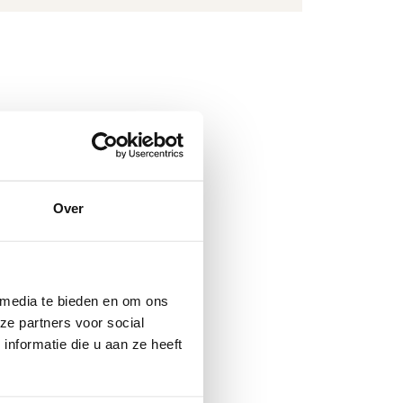
rouwen die
Over
 deze mensen
n vaak dakloos
 krachten en
ogelijk te
 media te bieden en om ons
ze partners voor social
nformatie die u aan ze heeft
nten. Bij het
e begeleiding