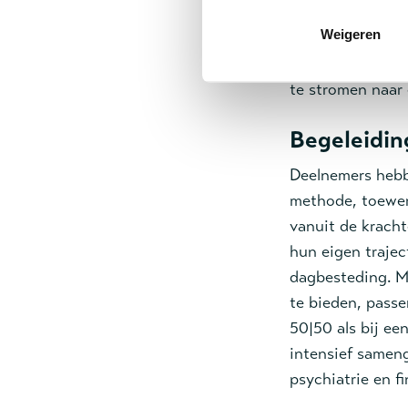
toe voor vragen,
Weigeren
deur e.d. Elke d
om door te strom
te stromen naar
Begeleidin
Deelnemers hebbe
methode, toewerk
vanuit de krach
hun eigen trajec
dagbesteding. M
te bieden, passe
50|50 als bij ee
intensief sameng
psychiatrie en f