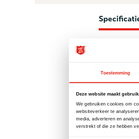
Specificati
Beschermd
verslaving
Hirundo is een
Toestemming
kampen met een 
allesoverheerse
raken. Bij Hirun
Deze website maakt gebruik
mogelijkheden v
We gebruiken cookies om cont
behalen. Middel
websiteverkeer te analyseren
media, adverteren en analys
Hirundo werkt m
verstrekt of die ze hebben v
groepswonen is 