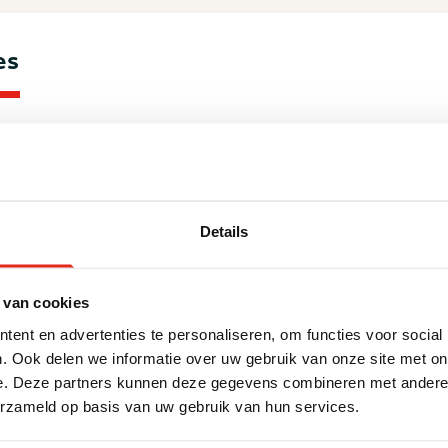
es
 wonen voor mensen met
sproblematiek
 24-uurs beschermde woonvorm voor zowel mannen als v
Details
(hard)drugs en/of alcoholverslaving. Verslaving is bij
nd waardoor zij in de maatschappij problemen ervaren e
do willen we weer werken naar herstel en kijken naar de
 van cookies
an onze deelnemers om zo hun gewenste doelen zoveel m
ent en advertenties te personaliseren, om functies voor social
engebruik is, op de eigen kamer, gedoogd.
. Ook delen we informatie over uw gebruik van onze site met on
e. Deze partners kunnen deze gegevens combineren met andere i
et twee fases, namelijk groepswonen en eigen apparteme
erzameld op basis van uw gebruik van hun services.
er 24-uursbegeleiding aanwezig. Bewoners kunnen naar d