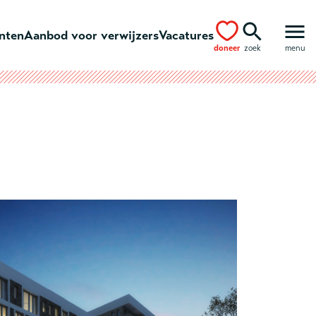
ënten
Aanbod voor verwijzers
Vacatures
doneer
zoek
menu