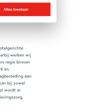
aken buiten de
Alles toestaan
e mogelijkheid
et doel om door
stelgerichte
arbij werken wij
rs regie binnen
rk en
agbesteding aan
kan bij zowel
st wordt er
lavingszorg,