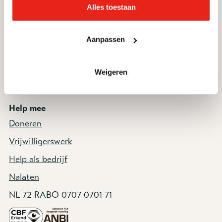
Alles toestaan
deelnemers en cliënten
Zorg- en hulpaanbod
Aanpassen
Nieuws
Artikelen
Weigeren
Verantwoording
Help mee
Doneren
Vrijwilligerswerk
Help als bedrijf
Nalaten
NL 72 RABO 0707 0701 71