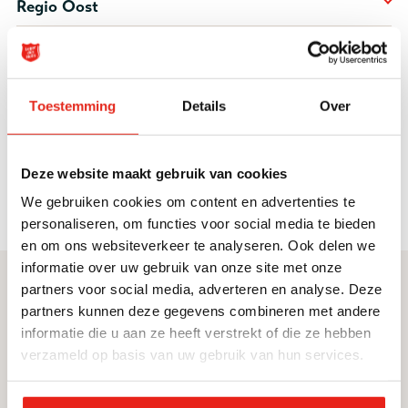
Regio Oost
Goodwillcentra Amsterdam
Toestemming
Details
Over
Regio Rijnmond Zuidwest
Regio Zuidoost
Deze website maakt gebruik van cookies
We gebruiken cookies om content en advertenties te
personaliseren, om functies voor social media te bieden
en om ons websiteverkeer te analyseren. Ook delen we
informatie over uw gebruik van onze site met onze
partners voor social media, adverteren en analyse. Deze
Direct naar
Service & contact
partners kunnen deze gegevens combineren met andere
Ik zoek hulp
Contact
informatie die u aan ze heeft verstrekt of die ze hebben
verzameld op basis van uw gebruik van hun services.
Vacatures
Donateursservice
Informatie voor
Nieuwsbrief