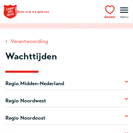
Ga naar hoofdinhoud
Doen wat we geloven
doneer
menu
‹
Verantwoording
Wachttijden
Regio Midden-Nederland
Regio Noordwest
Regio Noordoost