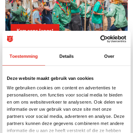
Kom eens langs!
Geschiedenis
Toestemming
Details
Over
Wist je dat de geschiedenis van de Scouting van
het Leger des Heils inmiddels al meer dan een eeuw
teruggaat? Op 7 december in 1922 zijn de eerste
Deze website maakt gebruik van cookies
Scoutingtroepen van het Leger des Heils in onze
We gebruiken cookies om content en advertenties te
hoofdstad geïnstalleerd. De jongens en meisjes van
personaliseren, om functies voor social media te bieden
en om ons websiteverkeer te analyseren. Ook delen we
Amsterdam I gingen gekleed in grijze uniformen,
informatie over uw gebruik van onze site met onze
compleet met hoeden en stokken. De Scouting
partners voor social media, adverteren en analyse. Deze
heette toen nog geen Scouting, maar werd de
partners kunnen deze gegevens combineren met andere
Padvinderij genoemd.
informatie die u aan ze heeft verstrekt of die ze hebben