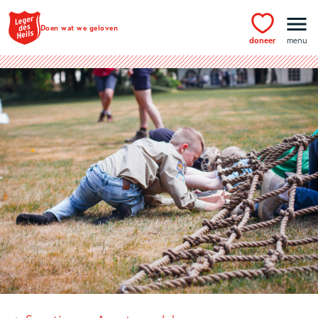
Ga naar hoofdinhoud
Doen wat we geloven
doneer
menu