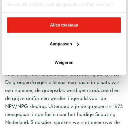
verzameld op basis van uw gebruik van hun services.
Deze vorm van jeugdwerk ging als een lopend
vuurtje door Nederland. De jongelui hielden zich
Alles toestaan
bezig met allerlei activiteiten in de natuur. Ook
stelden ze zich dienstbaar op aan de gemeenschap,
deden ze Bijbelstudies en maakten ze veel muziek
Aanpassen
met trommels en trompetten. In 1948 sloot de Leger
des Heils Padvindersbond zich met de jongens aan
Weigeren
bij de Nederlandse Padvinders (NPV) en met de
meisjes bij het Nederlandse Padvindersgilde (NPG).
De groepen kregen allemaal een naam in plaats van
een nummer, de groepsdas werd geïntroduceerd en
de grijze uniformen werden ingeruild voor de
NPV/NPG kleding. Uiteraard zijn de groepen in 1973
meegegaan in de fusie naar het huidige Scouting
Nederland. Sindsdien spreken we niet meer over de